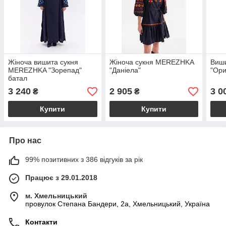
Жіноча вишита сукня
Жіноча сукня MEREZHKA
Виш
MEREZHKA "Зорепад"
"Даніела"
"Ори
батал
3 240
2 905
3 0
₴
₴
Купити
Купити
Про нас
99% позитивних з 386 відгуків за рік
Працює з 29.01.2018
м. Хмельницький
провулок Степана Бандери, 2a, Хмельницький, Україна
Контакти