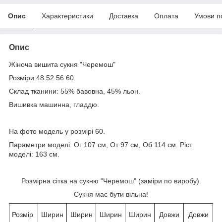
Опис
Характеристики
Доставка
Оплата
Умови п
Опис
Жіноча вишита сукня "Черемош"
Розміри:48 52 56 60.
Склад тканини: 55% бавовна, 45% льон.
Вишивка машинна, гладдю.
На фото модель у розмірі 60.
Параметри моделі: Ог 107 см, От 97 см, Об 114 см. Ріст
моделі: 163 см.
Розмірна сітка на сукню "Черемош" (заміри по виробу).
Сукня має бути вільна!
Розмір
Ширин
Ширин
Ширин
Ширин
Довжи
Довжи