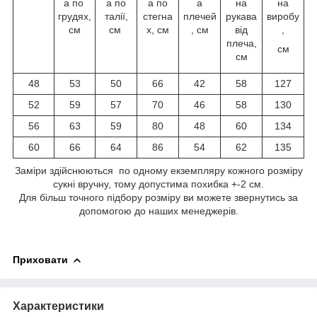
а по
а по
а по
а
на
на
грудях,
талії,
стегна
плечей
рукава
виробу
см
см
х, см
, см
від
,
плеча,
см
см
48
53
50
66
42
58
127
52
59
57
70
46
58
130
56
63
59
80
48
60
134
60
66
64
86
54
62
135
Заміри здійснюються по одному екземпляру кожного розміру
сукні вручну, тому допустима похибка +-2 см.
Для більш точного підбору розміру ви можете звернутись за
допомогою до наших менеджерів.
Приховати
Характеристики