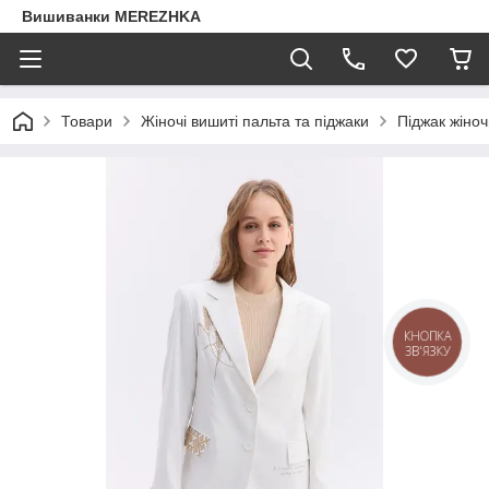
Вишиванки MEREZHKA
Товари
Жіночі вишиті пальта та піджаки
Піджак жіно
КНОПКА
ЗВ'ЯЗКУ