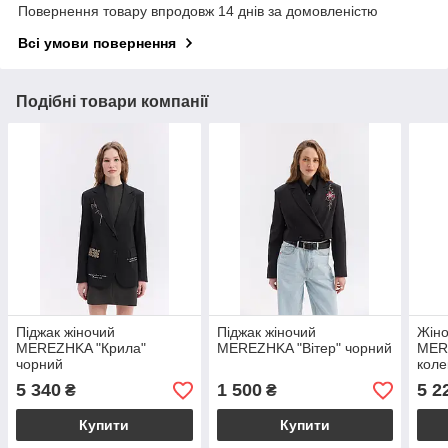
Повернення товару впродовж 14 днів за домовленістю
Всі умови повернення
Подібні товари компанії
Піджак жіночий
Піджак жіночий
Жіно
MEREZHKA "Крила"
MEREZHKA "Вітер" чорний
MER
чорний
коле
5 340
1 500
5 2
₴
₴
Купити
Купити