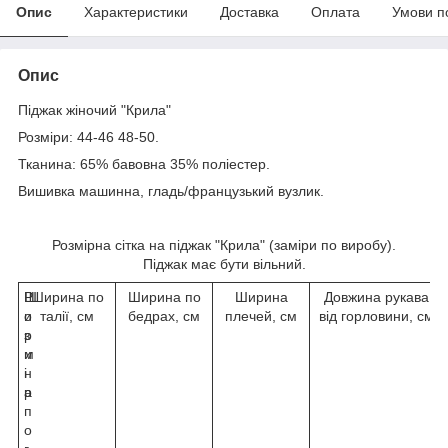
Опис
Характеристики
Доставка
Оплата
Умови п
Опис
Піджак жіночий "Крила"
Розміри: 44-46 48-50.
Тканина: 65% бавовна 35% поліестер.
Вишивка машинна, гладь/французький вузлик.
Розмірна сітка на піджак "Крила" (заміри по виробу).
Піджак має бути вільний.
Р
Ш
Ширина по
Ширина по
Ширина
Довжина рукава
о
и
талії, см
бедрах, см
плечей, см
від горловини, см
з
р
м
и
і
н
р
а
п
о