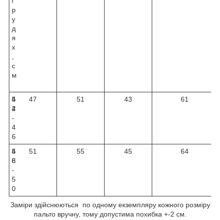
г
р
у
д
я
х
,
с
м
4
5
47
51
43
61
4
2
-
4
6
4
5
51
55
45
64
8
6
-
5
0
Заміри здійснюються по одному екземпляру кожного розміру
пальто вручну, тому допустима похибка +-2 см.