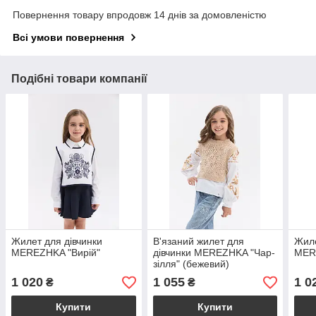
Повернення товару впродовж 14 днів за домовленістю
Всі умови повернення
Подібні товари компанії
Жилет для дівчинки
В'язаний жилет для
Жиле
MEREZHKA "Вирій"
дівчинки MEREZHKA "Чар-
MER
зілля" (бежевий)
1 020
1 055
1 0
₴
₴
Купити
Купити