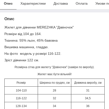
Опис
Характеристики
Доставка
Оплата
Умови п
Опис
Жилет для дівчинки MEREZHKA "Дзвіночок"
Розміри від 104 до 164.
Тканина: 55% льон, 45% бавовна
Вишивка машинна, гладдю.
На фото модель у розмірі 116-122.
Зріст дівчинки 122 см.
Розмірна сітка для жилету "Дзвіночок" (заміри по виробу).
Жилет має бути вільний!
Розмір
Ширина по грудях, см
Довжина виробу, см
104-110
28
31
116-122
32
34,5
128-134
34
36