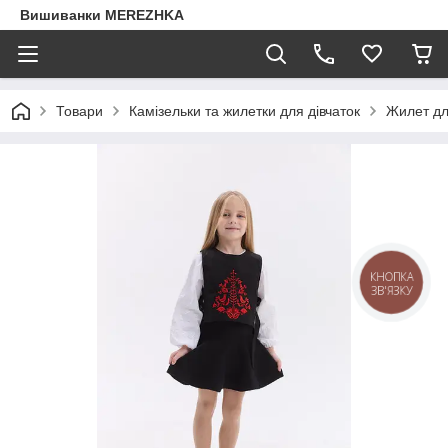
Вишиванки MEREZHKA
Товари
Камізельки та жилетки для дівчаток
Жилет дл
КНОПКА
ЗВ'ЯЗКУ