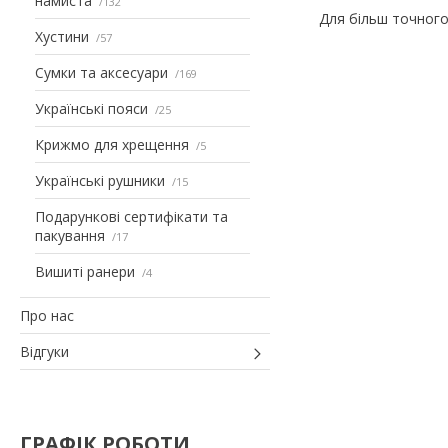
намиста
132
Для більш точного
Хустини
57
Сумки та аксесуари
169
Українські пояси
25
Крижмо для хрещення
5
Українські рушники
15
Подарункові сертифікати та
пакування
17
Вишиті ранери
4
Про нас
Відгуки
ГРАФІК РОБОТИ