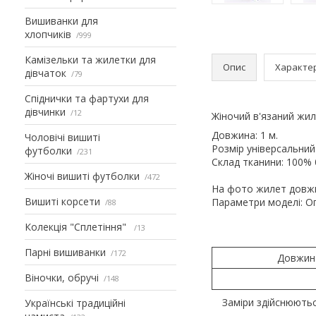
Вишиванки для
хлопчиків
999
Камізельки та жилетки для
Опис
Характе
дівчаток
79
Спіднички та фартухи для
дівчинки
12
Жіночий в'язаний жил
Довжина: 1 м.
Чоловічі вишиті
Розмір універсальний
футболки
231
Склад тканини: 100% 
Жіночі вишиті футболки
472
На фото жилет довж
Вишиті корсети
Параметри моделі: Ог 
88
Колекція "Сплетіння"
13
Парні вишиванки
172
Довжина
Віночки, обручі
148
Заміри здійснюють
Українські традиційні