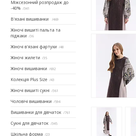
Міжсезонний розпродаж до
-40%
341
В'язані вишиванки
469
Жіночі вишиті пальта та
піджаки
36
Жіночі в'язані фартухи
48
Жіночі жилети
35
Жіночі вишиванки
692
Колекція Plus Size
43
Жіночі вишиті сукні
361
Чоловічі вишиванки
594
Вишиванки для дівчаток
761
Сукні для дівчаток
345
Шкільна форма
23