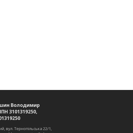
шин Володимир
ІПН 3101319250,
01319250
й, вул. Тернопільська 22/1,