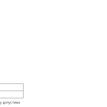
м
му допустима