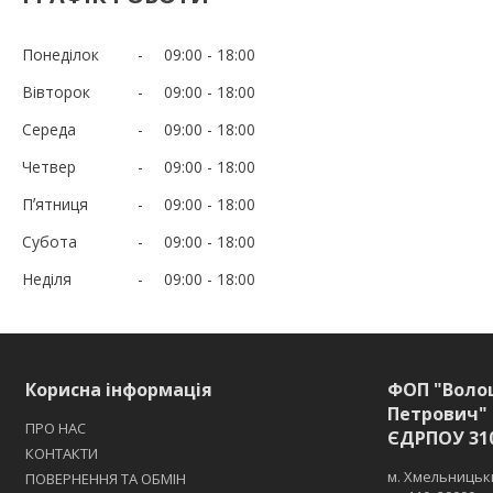
Понеділок
09:00
18:00
Вівторок
09:00
18:00
Середа
09:00
18:00
Четвер
09:00
18:00
Пʼятниця
09:00
18:00
Субота
09:00
18:00
Неділя
09:00
18:00
Корисна інформація
ФОП "Воло
Петрович" 
ПРО НАС
ЄДРПОУ 31
КОНТАКТИ
м. Хмельницьки
ПОВЕРНЕННЯ ТА ОБМІН