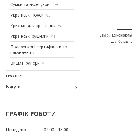
Сумки та аксесуари
169
Українські пояси
25
Крижмо для хрещення
5
Українські рушники
Заміри здійснюютьс
15
Для більш т
Подарункові сертифікати та
пакування
17
Вишиті ранери
4
Про нас
Відгуки
ГРАФІК РОБОТИ
Понеділок
09:00
18:00