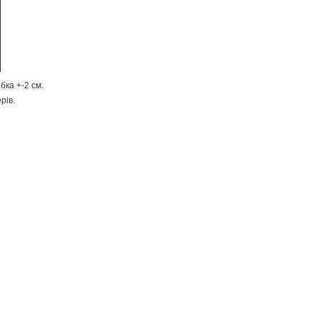
бка +-2 см.
рів.