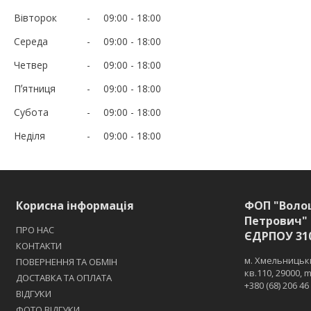
Вівторок
09:00
18:00
Середа
09:00
18:00
Четвер
09:00
18:00
Пʼятниця
09:00
18:00
Субота
09:00
18:00
Неділя
09:00
18:00
Корисна інформація
ФОП "Воло
Петрович" 
ПРО НАС
ЄДРПОУ 31
КОНТАКТИ
м. Хмельницьки
ПОВЕРНЕННЯ ТА ОБМІН
кв.110, 29000,
ДОСТАВКА ТА ОПЛАТА
+380 (68) 206 46
ВІДГУКИ
ФОТО ВІДГУКИ