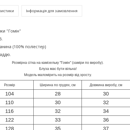
ристики
Інформація для замовлення
нки "Гомін"
6.
анина (100% поліестер)
ладдю.
Розмірна сітка на камізельку "Гомін" (заміри по виробу).
Блуза має бути вільна!
Модель маломірить на розмір від зросту.
Розмір
Ширина по грудях, см
Довжина виробу, см
104
28
30
110
30
32
116
32
34
122
33
36
128
35
37