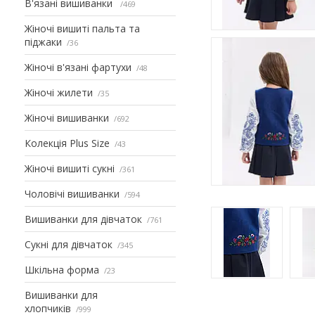
В'язані вишиванки
469
Жіночі вишиті пальта та
піджаки
36
Жіночі в'язані фартухи
48
Жіночі жилети
35
Жіночі вишиванки
692
Колекція Plus Size
43
Жіночі вишиті сукні
361
Чоловічі вишиванки
594
Вишиванки для дівчаток
761
Сукні для дівчаток
345
Шкільна форма
23
Вишиванки для
хлопчиків
999