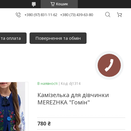
Кошик
+380 (97) 831-11-62
+380 (73) 439-63-80
 та оплата
Повернення та обмін
В наявності
Код:
dj1314
Камізелька для дівчинки
MEREZHKA "Гомін"
780 ₴