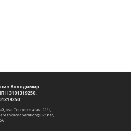
шин Володимир
ІПН 3101319250,
01319250
й, вул. Тернопільська 22/1,
 merezhkacooperation@ukr.net,
 56