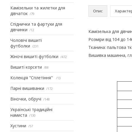
Камізельки та жилетки для
Опис
Характе
дівчаток
79
Спіднички та фартухи для
дівчинки
12
Камізелька для дівчи
Розміри від 104 до 14
Чоловічі вишиті
футболки
231
Тканина: пальтова тк
Вишивка машинна, г
Жіночі вишиті футболки
472
Вишиті корсети
88
Колекція "Сплетіння"
13
Парні вишиванки
172
Віночки, обручі
148
Українські традиційні
намиста
130
Хустини
57