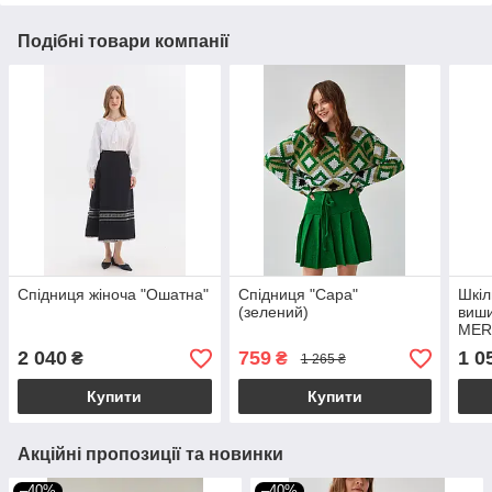
Подібні товари компанії
Спідниця жіноча "Ошатна"
Спідниця "Сара"
Шкіл
(зелений)
виши
MER
(тем
2 040
759
1 0
₴
₴
1 265 ₴
Купити
Купити
Акційні пропозиції та новинки
–40%
–40%