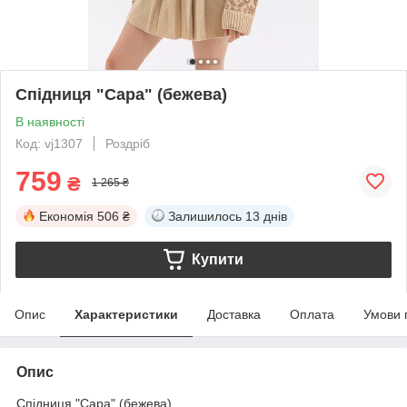
Спідниця "Сара" (бежева)
В наявності
Код: vj1307
Роздріб
759
₴
1 265 ₴
Економія
506 ₴
Залишилось
13 днів
Купити
Опис
Характеристики
Доставка
Оплата
Умови 
Опис
Спідниця "Сара" (бежева)