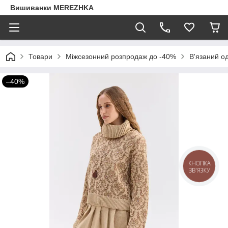
Вишиванки MEREZHKA
Товари
Міжсезонний розпродаж до -40%
В'язаний о
–40%
КНОПКА
ЗВ'ЯЗКУ