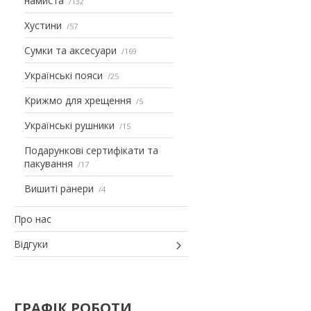
намиста
132
Хустини
57
Сумки та аксесуари
169
Українські пояси
25
Крижмо для хрещення
5
Українські рушники
15
Подарункові сертифікати та
пакування
17
Вишиті ранери
4
Про нас
Відгуки
ГРАФІК РОБОТИ