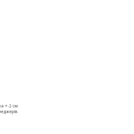
а +-2 см.
неджерів.