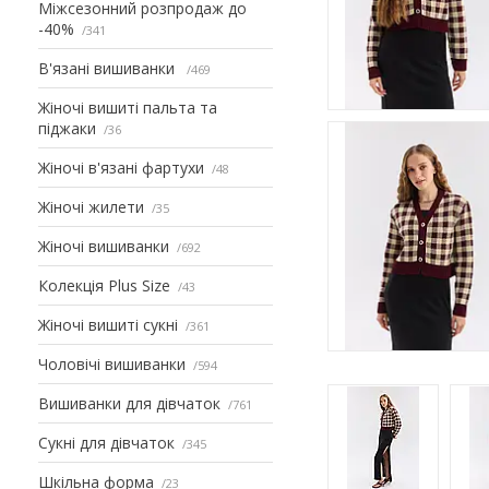
Міжсезонний розпродаж до
-40%
341
В'язані вишиванки
469
Жіночі вишиті пальта та
піджаки
36
Жіночі в'язані фартухи
48
Жіночі жилети
35
Жіночі вишиванки
692
Колекція Plus Size
43
Жіночі вишиті сукні
361
Чоловічі вишиванки
594
Вишиванки для дівчаток
761
Сукні для дівчаток
345
Шкільна форма
23