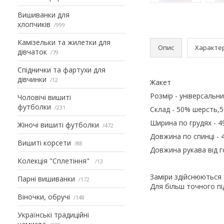
Вишиванки для
хлопчиків
999
Камізельки та жилетки для
Опис
Характе
дівчаток
79
Спіднички та фартухи для
дівчинки
12
Жакет
Розмір - універсальни
Чоловічі вишиті
футболки
231
Склад - 50% шерсть,5
Ширина по грудях - 49
Жіночі вишиті футболки
472
Довжина по спинці - 4
Вишиті корсети
88
Довжина рукава від г
Колекція "Сплетіння"
13
Заміри здійснюються
Парні вишиванки
172
Для більш точного п
Віночки, обручі
148
Українські традиційні