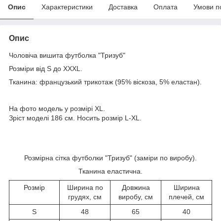
Опис
Характеристики
Доставка
Оплата
Умови п
Опис
Чоловіча вишита футболка "Тризуб"
Розміри від S до XXXL.
Тканина: французький трикотаж (95% віскоза, 5% еластан).
На фото модель у розмірі XL.
Зріст моделі 186 см. Носить розмір L-XL.
Розмірна сітка футболки "Тризуб" (заміри по виробу).
Тканина еластична.
Розмір
Ширина по
Довжина
Ширина
грудях, см
виробу, см
плечей, см
S
48
65
40