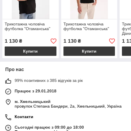
Трикотажна чоловіча
Трикотажна чоловіча
Трик
футболка "Отаманська"
футболка "Отаманська"
футб
Дан
1 130
1 130
1 1
₴
₴
Купити
Купити
Про нас
99% позитивних з 385 відгуків за рік
Працює з 29.01.2018
м. Хмельницький
провулок Степана Бандери, 2a, Хмельницький, Україна
Контакти
Сьогодні працює з 09:00 до 18:00