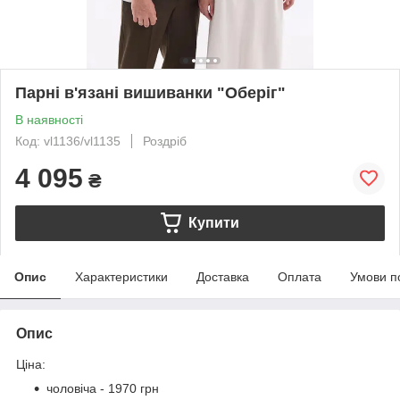
Парні в'язані вишиванки "Оберіг"
В наявності
Код: vl1136/vl1135
Роздріб
4 095
₴
Купити
Опис
Характеристики
Доставка
Оплата
Умови п
Опис
Ціна:
чоловіча - 1970 грн