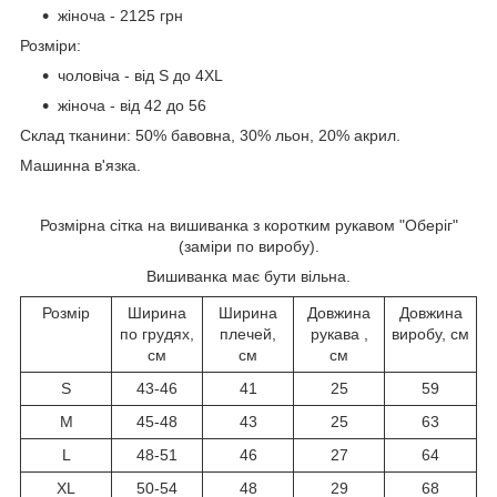
жіноча - 2125 грн
Розміри:
чоловіча - від S до 4XL
жіноча - від 42 до 56
Склад тканини: 50% бавовна, 30% льон, 20% акрил.
Машинна в'язка.
Розмірна сітка на вишиванка з коротким рукавом "Оберіг"
(заміри по виробу).
Вишиванка має бути вільна.
Розмір
Ширина
Ширина
Довжина
Довжина
по грудях,
плечей,
рукава ,
виробу, см
см
см
см
S
43-46
41
25
59
M
45-48
43
25
63
L
48-51
46
27
64
XL
50-54
48
29
68