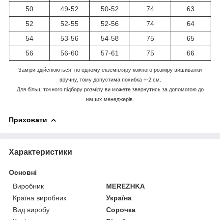
50
49-52
50-52
74
63
52
52-55
52-56
74
64
54
53-56
54-58
75
65
56
56-60
57-61
75
66
Заміри здійснюються по одному екземпляру кожного розміру вишиванки
вручну, тому допустима похибка +-2 см.
Для більш точного підбору розміру ви можете звернутись за допомогою до
наших менеджерів.
Приховати
Характеристики
Основні
Виробник
MEREZHKA
Країна виробник
Україна
Вид виробу
Сорочка