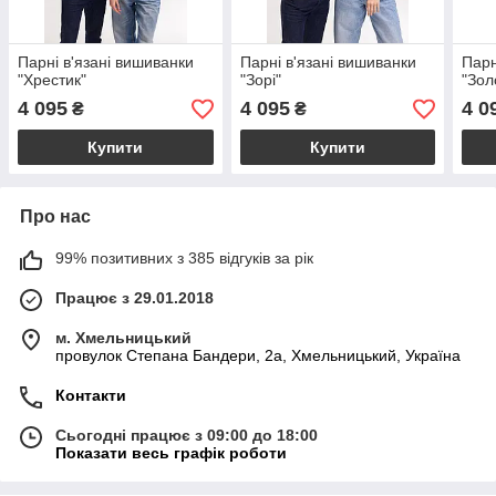
Парні в'язані вишиванки
Парні в'язані вишиванки
Парн
"Хрестик"
"Зорі"
"Зол
4 095
4 095
4 0
₴
₴
Купити
Купити
Про нас
99% позитивних з 385 відгуків за рік
Працює з 29.01.2018
м. Хмельницький
провулок Степана Бандери, 2a, Хмельницький, Україна
Контакти
Сьогодні працює з 09:00 до 18:00
Показати весь графік роботи