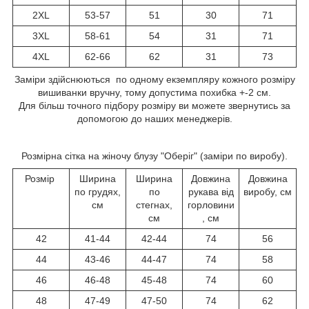
2XL
53-57
51
30
71
3XL
58-61
54
31
71
4XL
62-66
62
31
73
Заміри здійснюються по одному екземпляру кожного розміру
вишиванки вручну, тому допустима похибка +-2 см.
Для більш точного підбору розміру ви можете звернутись за
допомогою до наших менеджерів.
Розмірна сітка на жіночу блузу "Оберіг" (заміри по виробу).
Розмір
Ширина
Ширина
Довжина
Довжина
по грудях,
по
рукава від
виробу, см
см
стегнах,
горловини
см
, см
42
41-44
42-44
74
56
44
43-46
44-47
74
58
46
46-48
45-48
74
60
48
47-49
47-50
74
62