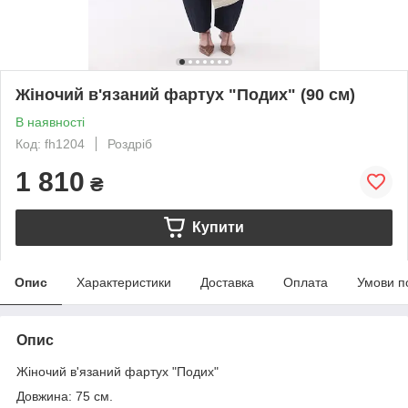
Жіночий в'язаний фартух "Подих" (90 см)
В наявності
Код: fh1204
Роздріб
1 810
₴
Купити
Опис
Характеристики
Доставка
Оплата
Умови п
Опис
Жіночий в'язаний фартух "Подих"
Довжина: 75 см.