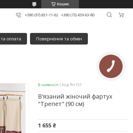
Кошик
+380 (97) 831-11-62
+380 (73) 439-63-80
 та оплата
Повернення та обмін
КНОПКА
ЗВ'ЯЗКУ
В наявності
Код:
fh1157
В'язаний жіночий фартух
"Трепет" (90 см)
1 655 ₴