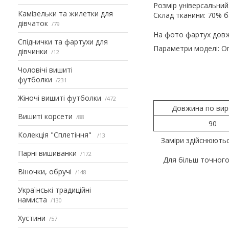
Розмір універсальний
Камізельки та жилетки для
Склад тканини: 70% б
дівчаток
79
На фото фартух довж
Спіднички та фартухи для
Параметри моделі: Ог 
дівчинки
12
Чоловічі вишиті
футболки
231
Жіночі вишиті футболки
472
Довжина по вир
Вишиті корсети
88
90
Колекція "Сплетіння"
13
Заміри здійснюють
Парні вишиванки
172
Для більш точного
Віночки, обручі
148
Українські традиційні
намиста
130
Хустини
57