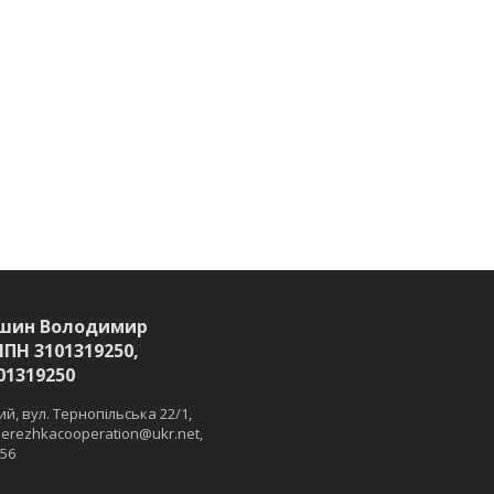
шин Володимир
ІПН 3101319250,
01319250
й, вул. Тернопільська 22/1,
 merezhkacooperation@ukr.net,
 56