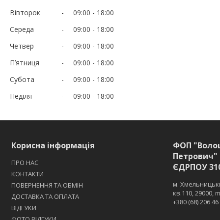
Вівторок
09:00
18:00
Середа
09:00
18:00
Четвер
09:00
18:00
Пʼятниця
09:00
18:00
Субота
09:00
18:00
Неділя
09:00
18:00
Корисна інформація
ФОП "Воло
Петрович" 
ПРО НАС
ЄДРПОУ 31
КОНТАКТИ
м. Хмельницьки
ПОВЕРНЕННЯ ТА ОБМІН
кв.110, 29000,
ДОСТАВКА ТА ОПЛАТА
+380 (68) 206 46
ВІДГУКИ
ФОТО ВІДГУКИ