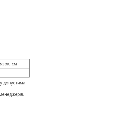
язок, см
му допустима
менеджерів.