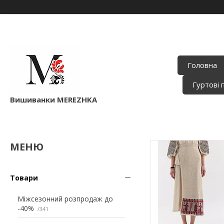
Головна
Гуртові 
Вишиванки MEREZHKA
Товари
Міжсезонний розпродаж до
-40%
341