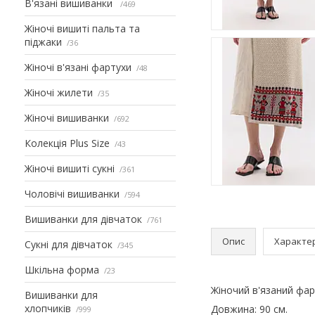
В'язані вишиванки
469
Жіночі вишиті пальта та
піджаки
36
Жіночі в'язані фартухи
48
Жіночі жилети
35
Жіночі вишиванки
692
Колекція Plus Size
43
Жіночі вишиті сукні
361
Чоловічі вишиванки
594
Вишиванки для дівчаток
761
Опис
Характе
Сукні для дівчаток
345
Шкільна форма
23
Жіночий в'язаний фар
Вишиванки для
хлопчиків
Довжина: 90 см.
999