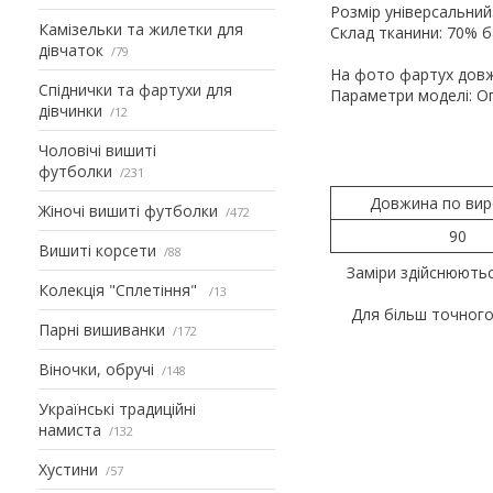
Розмір універсальний
Камізельки та жилетки для
Склад тканини: 70% б
дівчаток
79
На фото фартух довж
Спіднички та фартухи для
Параметри моделі: Ог 
дівчинки
12
Чоловічі вишиті
футболки
231
Довжина по вир
Жіночі вишиті футболки
472
90
Вишиті корсети
88
Заміри здійснюють
Колекція "Сплетіння"
13
Для більш точного
Парні вишиванки
172
Віночки, обручі
148
Українські традиційні
намиста
132
Хустини
57