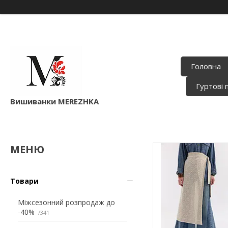
Головна
Гуртові 
Вишиванки MEREZHKA
Товари
Міжсезонний розпродаж до
-40%
341