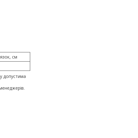
язок, см
му допустима
менеджерів.