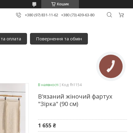
Кошик
+380 (97) 831-11-62
+380 (73) 439-63-80
 та оплата
Повернення та обмін
КНОПКА
ЗВ'ЯЗКУ
В наявності
Код:
fh1154
В'язаний жіночий фартух
"Зірка" (90 см)
1 655 ₴