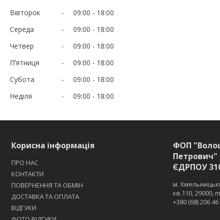
Вівторок
09:00
18:00
Середа
09:00
18:00
Четвер
09:00
18:00
Пʼятниця
09:00
18:00
Субота
09:00
18:00
Неділя
09:00
18:00
Корисна інформація
ФОП "Воло
Петрович" 
ПРО НАС
ЄДРПОУ 31
КОНТАКТИ
м. Хмельницьки
ПОВЕРНЕННЯ ТА ОБМІН
кв.110, 29000,
ДОСТАВКА ТА ОПЛАТА
+380 (68) 206 46
ВІДГУКИ
ФОТО ВІДГУКИ