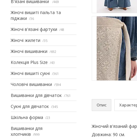
В'язані вишиванки
469
Жіночі вишиті пальта та
піджаки
36
Жіночі в'язані фартухи
48
Жіночі жилети
35
Жіночі вишиванки
692
Колекція Plus Size
43
Жіночі вишиті сукні
361
Чоловічі вишиванки
594
Вишиванки для дівчаток
761
Опис
Характе
Сукні для дівчаток
345
Шкільна форма
23
Жіночий в'язаний фар
Вишиванки для
хлопчиків
Довжина: 90 см.
999