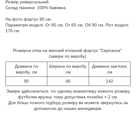
Розмір універсальний.
Склад тканини: 100% бавовна.
На фото фартух 90 см.
Параметри моделі: Ог 85 см, От 65 см, Об 90 см. Ріст моделі:
176 см.
Розмірна сітка на жіночий в'язаний фартух "Серпанок"
(заміри по виробу).
Довжина по
Ширина по виробу,
Довжина зав'язок,
виробу, см
см
см
90
46
142
Заміри здійснюються по одному екземпляру кожного розміру
футболки вручну, тому допустима похибка +-2 см.
Для більш точного підбору розміру ви можете звернутись за
допомогою до наших менеджерів.