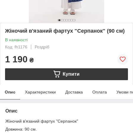
Жіночий в'язаний фартух "Серпанок" (90 см)
В наявності
Код: fh1176
Роздріб
1 190
₴
Купити
Опис
Характеристики
Доставка
Оплата
Умови п
Опис
Жіночий в'язаний фартух "Серпанок"
Довжина: 90 см.