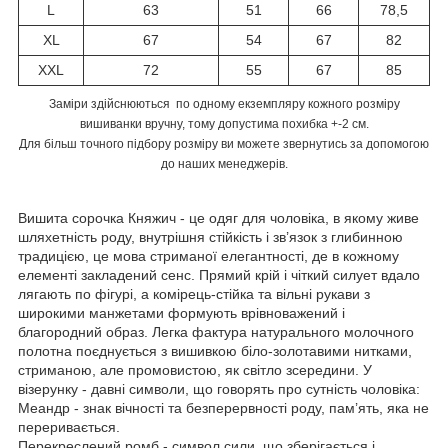
L
63
51
66
78,5
XL
67
54
67
82
XXL
72
55
67
85
Заміри здійснюються по одному екземпляру кожного розміру
вишиванки вручну, тому допустима похибка +-2 см.
Для більш точного підбору розміру ви можете звернутись за допомогою
до наших менеджерів.
Вишита сорочка Княжич - це одяг для чоловіка, в якому живе
шляхетність роду, внутрішня стійкість і зв’язок з глибинною
традицією, це мова стриманої елегантності, де в кожному
елементі закладений сенс. Прямий крій і чіткий силует вдало
лягають по фігурі, а комірець-стійка та вільні рукави з
широкими манжетами формують врівноважений і
благородний образ. Легка фактура натурального молочного
полотна поєднується з вишивкою біло-золотавими нитками,
стриманою, але промовистою, як світло зсередини. У
візерунку - давні символи, що говорять про сутність чоловіка:
Меандр - знак вічності та безперервності роду, пам’ять, яка не
переривається.
Перекреслений ромб - символ сили, що зберігається і