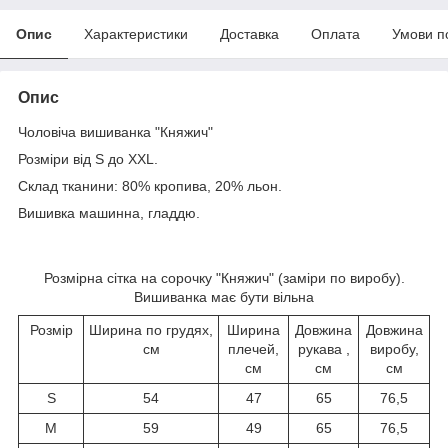
Опис
Характеристики
Доставка
Оплата
Умови п
Опис
Чоловіча вишиванка "Княжич"
Розміри від S до XXL.
Склад тканини: 80% кропива, 20% льон.
Вишивка машинна, гладдю.
Розмірна сітка на сорочку "Княжич" (заміри по виробу).
Вишиванка має бути вільна
Розмір
Ширина по грудях,
Ширина
Довжина
Довжина
см
плечей,
рукава ,
виробу,
см
см
см
S
54
47
65
76,5
M
59
49
65
76,5