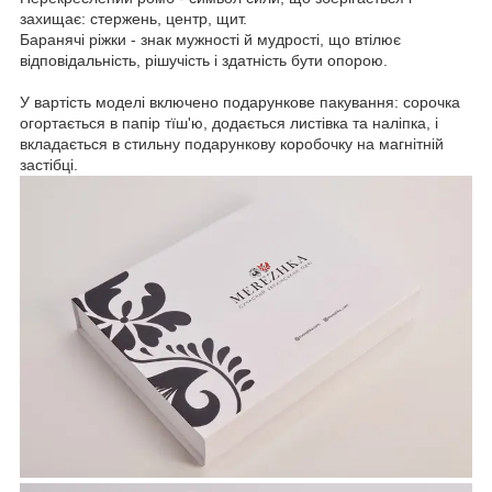
захищає: стержень, центр, щит.
Баранячі ріжки - знак мужності й мудрості, що втілює
відповідальність, рішучість і здатність бути опорою.
У вартість моделі включено подарункове пакування: сорочка
огортається в папір тїш'ю, додається листівка та наліпка, і
вкладається в стильну подарункову коробочку на магнітній
застібці.