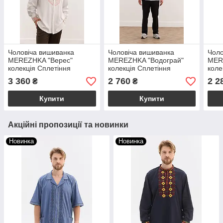
Чоловіча вишиванка
Чоловіча вишиванка
Чоло
MEREZHKA "Верес"
MEREZHKA "Водограй"
MER
колекція Сплетіння
колекція Сплетіння
коле
3 360
2 760
2 2
₴
₴
Купити
Купити
Акційні пропозиції та новинки
Новинка
Новинка