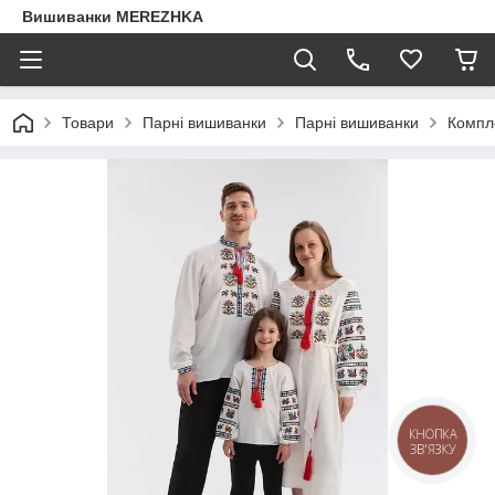
Вишиванки MEREZHKA
Товари
Парні вишиванки
Парні вишиванки
Компл
КНОПКА
ЗВ'ЯЗКУ