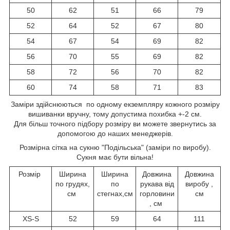
50
62
51
66
79
52
64
52
67
80
54
67
54
69
82
56
70
55
69
82
58
72
56
70
82
60
74
58
71
83
Заміри здійснюються по одному екземпляру кожного розміру
вишиванки вручну, тому допустима похибка +-2 см.
Для більш точного підбору розміру ви можете звернутись за
допомогою до наших менеджерів.
Розмірна сітка на сукню "Подільська" (заміри по виробу).
Сукня має бути вільна!
Розмір
Ширина
Ширина
Довжина
Довжина
по грудях,
по
рукава від
виробу ,
см
стегнах,см
горловини
см
, см
XS-S
52
59
64
111