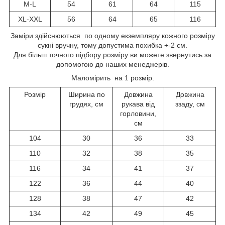
M-L
54
61
64
115
XL-XXL
56
64
65
116
Заміри здійснюються по одному екземпляру кожного розміру
сукні вручну, тому допустима похибка +-2 см.
Для більш точного підбору розміру ви можете звернутись за
допомогою до наших менеджерів.
Маломірить на 1 розмір.
Розмір
Ширина по
Довжина
Довжина
грудях, см
рукава від
ззаду, см
горловини,
см
104
30
36
33
110
32
38
35
116
34
41
37
122
36
44
40
128
38
47
42
134
42
49
45