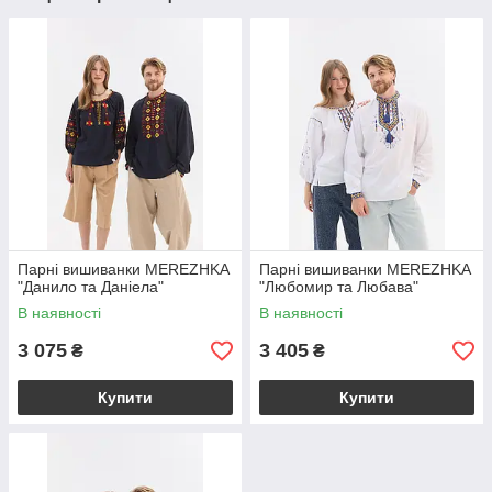
Парні вишиванки MEREZHKA
Парні вишиванки MEREZHKA
"Данило та Даніела"
"Любомир та Любава"
В наявності
В наявності
3 075
3 405
₴
₴
Купити
Купити