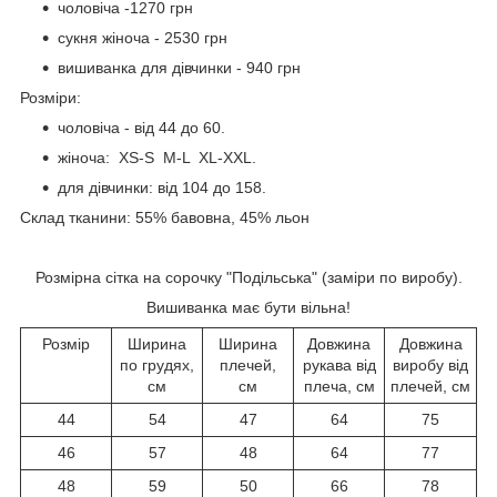
чоловіча -1270 грн
сукня жіноча - 2530 грн
вишиванка для дівчинки - 940 грн
Розміри:
чоловіча - від 44 до 60.
жіноча: XS-S M-L XL-XXL.
для дівчинки: від 104 до 158.
Склад тканини: 55% бавовна, 45% льон
Розмірна сітка на сорочку "Подільська" (заміри по виробу).
Вишиванка має бути вільна!
Розмір
Ширина
Ширина
Довжина
Довжина
по грудях,
плечей,
рукава від
виробу від
см
см
плеча, см
плечей, см
44
54
47
64
75
46
57
48
64
77
48
59
50
66
78