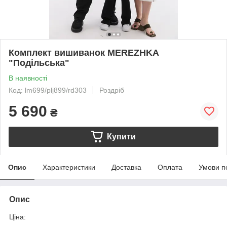
Комплект вишиванок MEREZHKA
"Подільська"
В наявності
Код: lm699/plj899/rd303
Роздріб
5 690
₴
Купити
Опис
Характеристики
Доставка
Оплата
Умови п
Опис
Ціна: