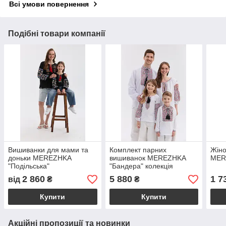
Всі умови повернення
Подібні товари компанії
Вишиванки для мами та
Комплект парних
Жіно
доньки MEREZHKA
вишиванок MEREZHKA
MER
"Подільська"
"Бандера" колекція
Натхненні
2 860
5 880
1 7
від
₴
₴
Купити
Купити
Акційні пропозиції та новинки