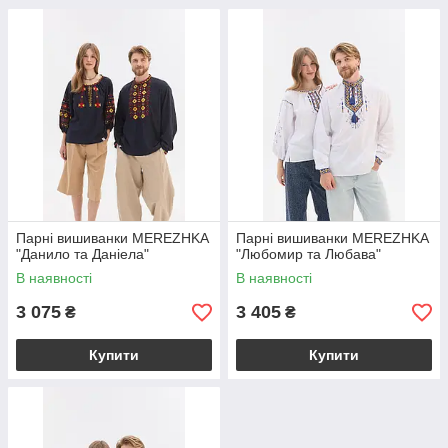
Парні вишиванки MEREZHKA
Парні вишиванки MEREZHKA
"Данило та Даніела"
"Любомир та Любава"
В наявності
В наявності
3 075
3 405
₴
₴
Купити
Купити