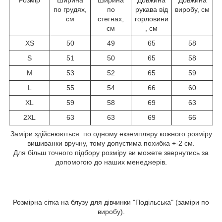
по грудях,
по
рукава від
виробу, см
см
стегнах,
горловини
см
, см
XS
50
49
65
58
S
51
50
65
58
M
53
52
65
59
L
55
54
66
60
XL
59
58
69
63
2XL
63
63
69
66
Заміри здійснюються по одному екземпляру кожного розміру
вишиванки вручну, тому допустима похибка +-2 см.
Для більш точного підбору розміру ви можете звернутись за
допомогою до наших менеджерів.
Розмірна сітка на блузу для дівчинки "Подільська" (заміри по
виробу).