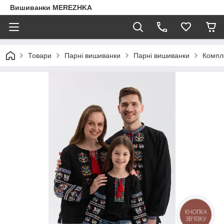
Вишиванки MEREZHKA
Товари
Парні вишиванки
Парні вишиванки
Компл
КНОПКА
ЗВ'ЯЗКУ