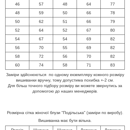
46
57
48
64
77
48
59
50
66
78
50
62
51
66
79
52
64
52
67
80
54
67
54
69
82
56
70
55
69
82
58
72
56
70
82
60
74
58
71
83
Заміри здійснюються по одному екземпляру кожного розміру
вишиванки вручну, тому допустима похибка +-2 см.
Для більш точного підбору розміру ви можете звернутись за
допомогою до наших менеджерів.
Розмірна сітка жіночої блузи "Подільська" (заміри по виробу).
Вишиванка має бути вільна.
Розмір
Ширина
Ширина
Довжина
Довжина