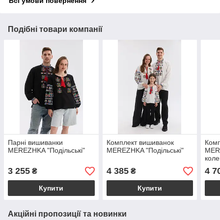
Всі умови повернення
Подібні товари компанії
Парні вишиванки
Комплект вишиванок
Комп
MEREZHKA "Подільські"
MEREZHKA "Подільські"
MER
коле
3 255
4 385
4 7
₴
₴
Купити
Купити
Акційні пропозиції та новинки