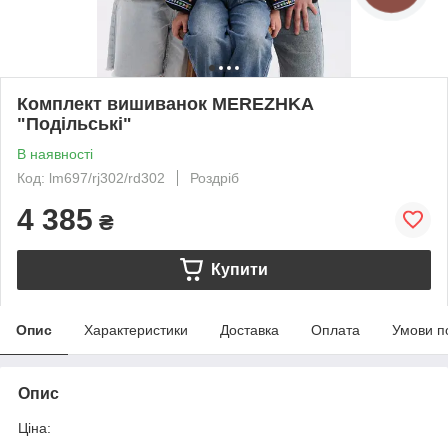
Комплект вишиванок MEREZHKA
"Подільські"
В наявності
Код: lm697/rj302/rd302
Роздріб
4 385
₴
Купити
Опис
Характеристики
Доставка
Оплата
Умови п
Опис
Ціна: