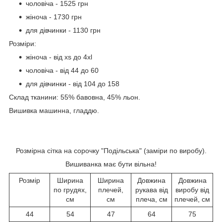
чоловіча - 1525 грн
жіноча - 1730 грн
для дівчинки - 1130 грн
Розміри:
жіноча - від xs до 4xl
чоловіча - від 44 до 60
для дівчинки - від 104 до 158
Склад тканини: 55% бавовна, 45% льон.
Вишивка машинна, гладдю.
Розмірна сітка на сорочку "Подільська" (заміри по виробу).
Вишиванка має бути вільна!
Розмір
Ширина
Ширина
Довжина
Довжина
по грудях,
плечей,
рукава від
виробу від
см
см
плеча, см
плечей, см
44
54
47
64
75