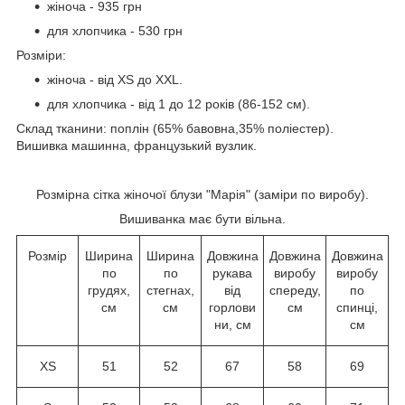
жіноча - 935 грн
для хлопчика - 530 грн
Розміри:
жіноча - від XS до XXL.
для хлопчика - від 1 до 12 років (86-152 см).
Склад тканини: поплін (65% бавовна,35% поліестер).
Вишивка машинна, французький вузлик.
Розмірна сітка жіночої блузи "Марія" (заміри по виробу).
Вишиванка має бути вільна.
Розмір
Ширина
Ширина
Довжина
Довжина
Довжина
по
по
рукава
виробу
виробу
грудях,
стегнах,
від
спереду,
по
см
см
горлови
см
спинці,
ни, см
см
XS
51
52
67
58
69