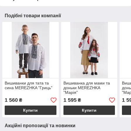
Подібні товари компанії
Вишиванки для тата та
Вишиванка для мами та
Виши
сина MEREZHKA "Гриць"
доньки MEREZHKA
дон
"Марія"
"Мар
1 560
1 595
1 5
₴
₴
Купити
Купити
Акційні пропозиції та новинки