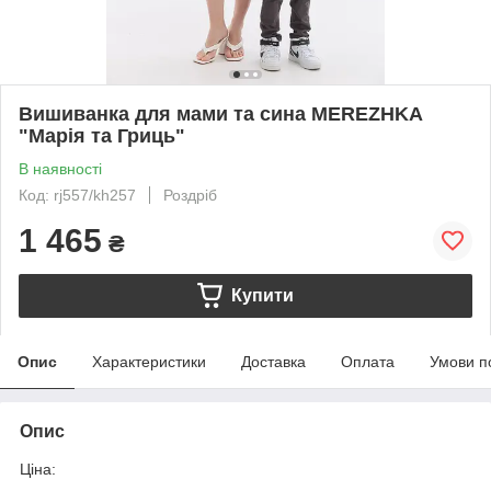
Вишиванка для мами та сина MEREZHKA
"Марія та Гриць"
В наявності
Код: rj557/kh257
Роздріб
1 465
₴
Купити
Опис
Характеристики
Доставка
Оплата
Умови п
Опис
Ціна: