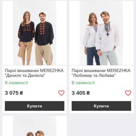
Парні вишиванки MEREZHKA
Парні вишиванки MEREZHKA
"Данило та Даніела"
"Любомир та Любава"
В наявності
В наявності
3 075
3 405
₴
₴
Купити
Купити