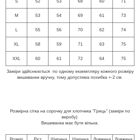
S
52
53
68
60
71
M
53
54
69
61
73
L
55
56
70
62
74
XL
58
59
71
63
75
XXL
60
61
72
64
75
Заміри здійснюються по одному екземпляру кожного розміру
вишиванки вручну, тому допустима похибка +-2 см.
Розмірна сітка на сорочку для хлопчика "Гриць" (заміри по
виробу).
Вишиванка має бути вільна.
Розмір
Ріст
Ширина
Ширина
Довжина
Довжина