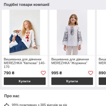
Подібні товари компанії
Вишиванка для дівчинки
Вишиванка для дівчинки
Виши
MEREZHKA "Квіткова" 140-
MEREZHKA "Жоржина"
MER
170
790
995
890
₴
₴
Купити
Купити
Про нас
99% позитивних з 385 відгуків за рік