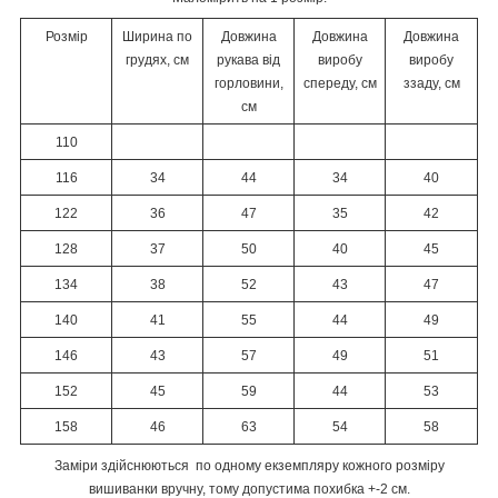
Розмір
Ширина по
Довжина
Довжина
Довжина
грудях, см
рукава від
виробу
виробу
горловини,
спереду, см
ззаду, см
см
110
116
34
44
34
40
122
36
47
35
42
128
37
50
40
45
134
38
52
43
47
140
41
55
44
49
146
43
57
49
51
152
45
59
44
53
158
46
63
54
58
Заміри здійснюються по одному екземпляру кожного розміру
вишиванки вручну, тому допустима похибка +-2 см.