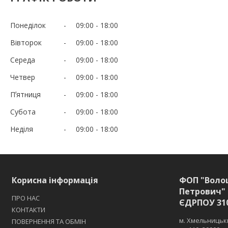
Понеділок
09:00
18:00
Вівторок
09:00
18:00
Середа
09:00
18:00
Четвер
09:00
18:00
Пʼятниця
09:00
18:00
Субота
09:00
18:00
Неділя
09:00
18:00
Корисна інформація
ФОП "Воло
Петрович" 
ПРО НАС
ЄДРПОУ 31
КОНТАКТИ
м. Хмельницьки
ПОВЕРНЕННЯ ТА ОБМІН