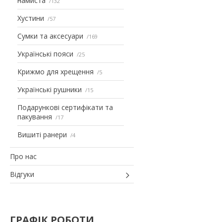
намиста
132
Хустини
57
Сумки та аксесуари
169
Українські пояси
25
Крижмо для хрещення
5
Українські рушники
15
Подарункові сертифікати та
пакування
17
Вишиті ранери
4
Про нас
Відгуки
ГРАФІК РОБОТИ