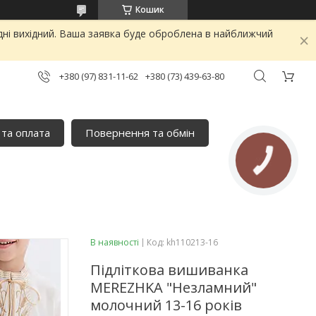
Кошик
дні вихідний. Ваша заявка буде оброблена в найближчий
+380 (97) 831-11-62
+380 (73) 439-63-80
 та оплата
Повернення та обмін
В наявності
Код:
kh110213-16
Підліткова вишиванка
MEREZHKA "Незламний"
молочний 13-16 років