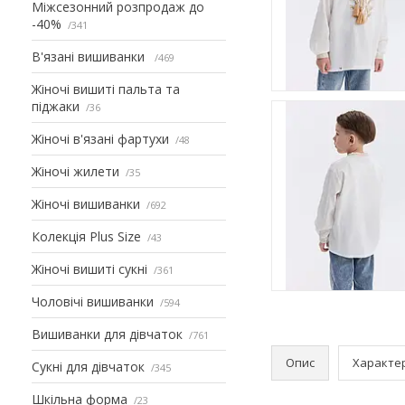
Міжсезонний розпродаж до
-40%
341
В'язані вишиванки
469
Жіночі вишиті пальта та
піджаки
36
Жіночі в'язані фартухи
48
Жіночі жилети
35
Жіночі вишиванки
692
Колекція Plus Size
43
Жіночі вишиті сукні
361
Чоловічі вишиванки
594
Вишиванки для дівчаток
761
Опис
Характе
Сукні для дівчаток
345
Шкільна форма
23