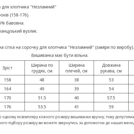
а для хлопчика "Незламний"
оків (158-176).
5% бавовна.
анцузький вузлик.
а сітка на сорочку для хлопчика "Незламний" (заміри по виробу).
Вишиванка має бути вільна.
Ширина по
Ширина
Довжина
Зріст
грудях, см
плечей, см
рукава, см
158
48
38
53
164
49
39
54
170
51.5
40
57.5
176
53.5
41
59
 одному екземпляру кожного розміру вишиванки вручну, тому допустима 
ного підбору розміру ви можете звернутись за допомогою до наших мене