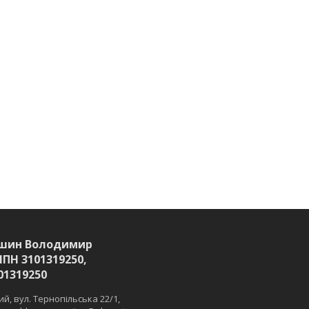
шин Володимир
ІПН 3101319250,
01319250
й, вул. Тернопільська 22/1,