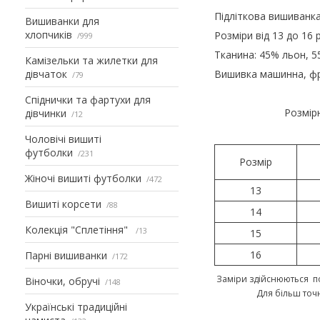
Підліткова вишиванк
Вишиванки для
хлопчиків
Розміри від 13 до 16 р
999
Тканина: 45% льон, 5
Камізельки та жилетки для
дівчаток
Вишивка машинна, фр
79
Спіднички та фартухи для
Розмірн
дівчинки
12
Чоловічі вишиті
футболки
231
Розмір
Жіночі вишиті футболки
472
13
Вишиті корсети
88
14
Колекція "Сплетіння"
13
15
16
Парні вишиванки
172
Заміри здійснюються по
Віночки, обручі
148
Для більш точ
Українські традиційні