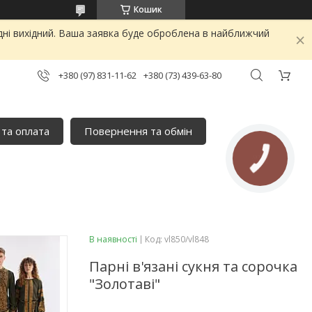
Кошик
дні вихідний. Ваша заявка буде оброблена в найближчий
+380 (97) 831-11-62
+380 (73) 439-63-80
 та оплата
Повернення та обмін
В наявності
Код:
vl850/vl848
Парні в'язані сукня та сорочка
"Золотаві"