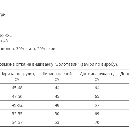
грн
н
 до 4XL
до 48
бавовна, 30% льон, 20% акрил
озмірна сітка на вишиванку "Золотавий" (заміри по виробу).
Ширина по грудях,
Ширина плечей,
Довжина рукава ,
Дов
см
см
см
45-48
44
64
47-50
45
65
49-52
48
67
52-55
50
69
54-57
53
70