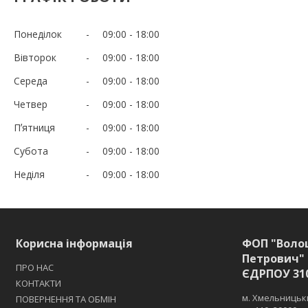
Понеділок
09:00
18:00
Вівторок
09:00
18:00
Середа
09:00
18:00
Четвер
09:00
18:00
Пʼятниця
09:00
18:00
Субота
09:00
18:00
Неділя
09:00
18:00
Корисна інформація
ФОП "Воло
Петрович" 
ПРО НАС
ЄДРПОУ 31
КОНТАКТИ
м. Хмельницьки
ПОВЕРНЕННЯ ТА ОБМІН