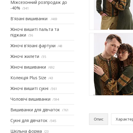
Міжсезонний розпродаж до
-40%
341
В'язані вишиванки
469
Жіночі вишиті пальта та
піджаки
36
Жіночі в'язані фартухи
48
Жіночі жилети
35
Жіночі вишиванки
692
Колекція Plus Size
43
Жіночі вишиті сукні
361
Чоловічі вишиванки
594
Вишиванки для дівчаток
761
Опис
Характе
Сукні для дівчаток
345
Шкільна форма
23