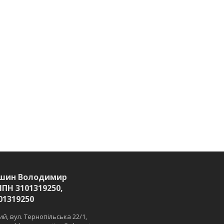
шин Володимир
ІПН 3101319250,
01319250
й, вул. Тернопільська 22/1,