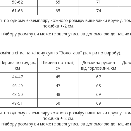
58-62
55
71
61-66
65
74
я по одному екземпляру кожного розміру вишиванки вручну, то
похибка +-2 см.
 підбору розміру ви можете звернутись за допомогою до наших 
змірна сітка на жіночу сукню "Золотава" (заміри по виробу).
Ширина по грудях,
Ширина по талії,
Довжина рукава
Дов
см
см
від горловини, см
44-47
45
67
46-49
47
68
48-50
48
69
49-51
50
69
я по одному екземпляру кожного розміру вишиванки вручну, то
похибка +-2 см.
 підбору розміру ви можете звернутись за допомогою до наших 