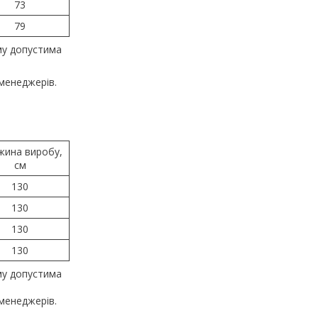
73
79
му допустима
менеджерів.
жина виробу,
см
130
130
130
130
му допустима
менеджерів.