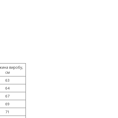
жина виробу,
см
63
64
67
69
71