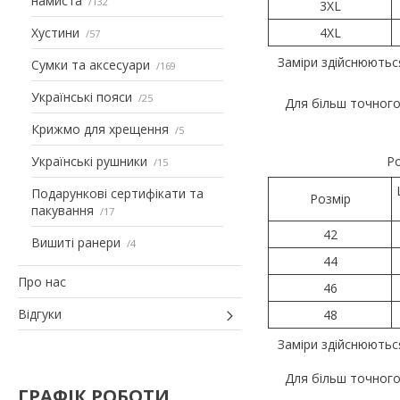
намиста
132
3XL
Хустини
4XL
57
Заміри здійснюютьс
Сумки та аксесуари
169
Українські пояси
25
Для більш точного
Крижмо для хрещення
5
Українські рушники
Ро
15
Подарункові сертифікати та
Розмір
пакування
17
42
Вишиті ранери
4
44
Про нас
46
Відгуки
48
Заміри здійснюютьс
Для більш точного
ГРАФІК РОБОТИ