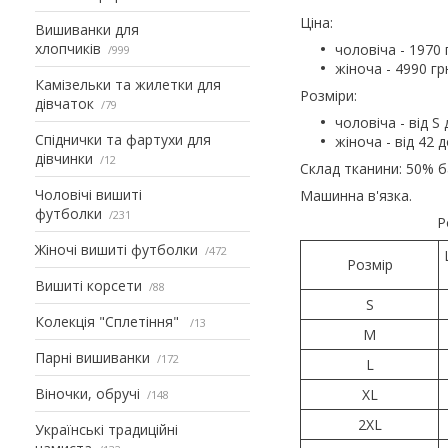
Ціна:
Вишиванки для
хлопчиків
чоловіча - 1970 
999
жіноча - 4990 гр
Камізельки та жилетки для
Розміри:
дівчаток
79
чоловіча - від S
Спіднички та фартухи для
жіноча - від 42 
дівчинки
12
Склад тканини: 50% 
Чоловічі вишиті
Машинна в'язка.
футболки
231
Р
Жіночі вишиті футболки
472
Розмір
Вишиті корсети
88
S
Колекція "Сплетіння"
13
M
Парні вишиванки
172
L
Віночки, обручі
XL
148
2XL
Українські традиційні