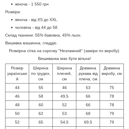
жіноча - 1 550 грн
Розміри:
жіноча - від XS до ХХL.
чоловіча - від 44 до 58.
Склад тканини: 55% бавовна, 45% льон.
Вишивка машинна, гладдю.
Розмірна сітка на сорочку "Незламний" (заміри по виробу).
Вишиванка має бути вільна!
Розмір
Ширина
Ширина
Довжина
Довжина
українськи
по грудях,
плечей,
рукава від
виробу, см
й
см
см
плеча, см
44
55
46
53
75
46
58
49,5
66
78
48
60
52
66
78
50
62
53
68
79
52
65
54,5
69,5
79