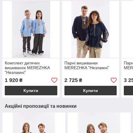
Комплект дитячих
Парні вишиванки
Парн
вишиванок MEREZHKA
MEREZHKA "Незламні"
MERE
"Незламні"
1 920
2 725
3 2
₴
₴
Купити
Купити
Акційні пропозиції та новинки