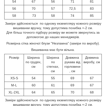
54
67
56
71
81
56
70
57
72,5
83
58
73
58
74
85
Заміри здійснюються по одному екземпляру кожного розміру
вишиванки вручну, тому допустима похибка +-2 см.
Для більш точного підбору розміру ви можете звернутись за
допомогою до наших менеджерів.
Розмірна сітка жіночої блузи "Незламна" (заміри по виробу).
Вишиванка має бути вільна.
Розмір
Ширина
Ширина
Довжина
Довжина
по грудях,
по
рукава від
виробу, см
см
стегнах,
горловини
см
, см
XS-S
54
55
69
67
M-L
60
61
69
67
XL-2XL
64
65
70
68
Заміри здійснюються по одному екземпляру кожного розміру
вишиванки вручну, тому допустима похибка +-2 см.