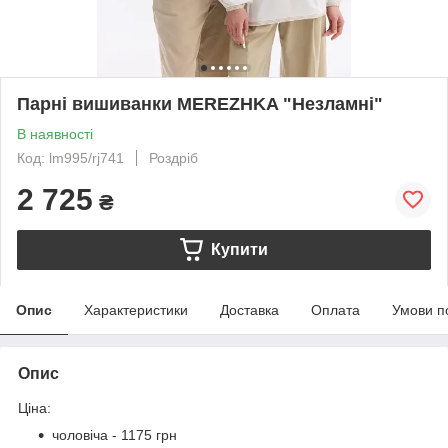
Парні вишиванки MEREZHKA "Незламні"
В наявності
Код: lm995/rj741
Роздріб
2 725
₴
Купити
Опис
Характеристики
Доставка
Оплата
Умови п
Опис
Ціна:
чоловіча - 1175 грн