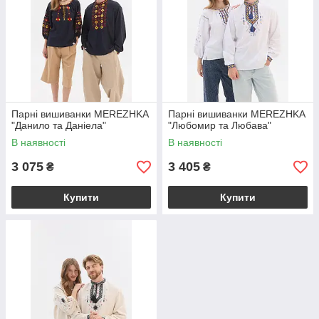
Парні вишиванки MEREZHKA
Парні вишиванки MEREZHKA
"Данило та Даніела"
"Любомир та Любава"
В наявності
В наявності
3 075
3 405
₴
₴
Купити
Купити