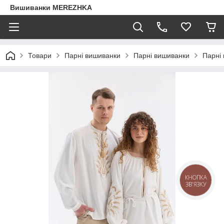
Вишиванки MEREZHKA
Товари
Парні вишиванки
Парні вишиванки
Парні
КНОПКА
ЗВ'ЯЗКУ