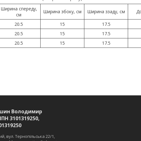
Ширина спереду,
Ширина збоку, см
Ширина ззаду, см
Д
см
20.5
15
17.5
20.5
15
17.5
20.5
15
17.5
шин Володимир
ІПН 3101319250,
01319250
й, вул. Тернопільська 22/1,