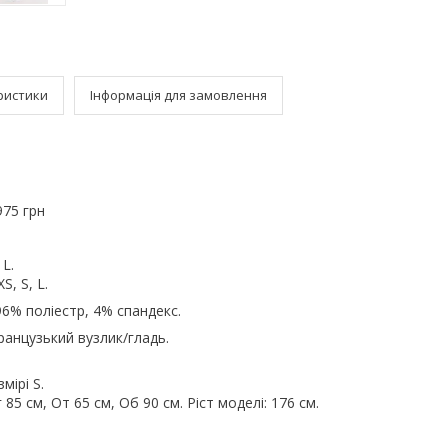
ристики
Інформація для замовлення
975 грн
 L.
S, S, L.
96% поліестр, 4% спандекс.
анцузький вузлик/гладь.
мірі S.
85 см, От 65 см, Об 90 см. Ріст моделі: 176 см.