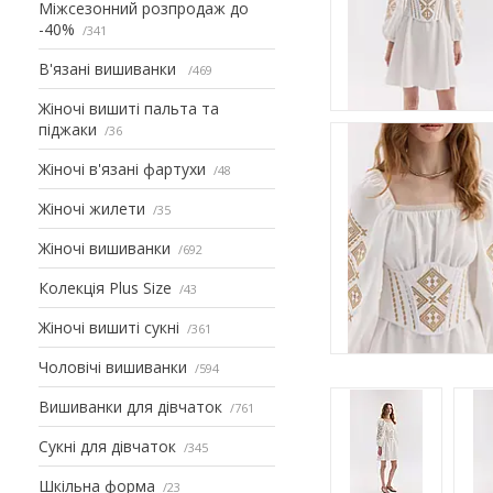
Міжсезонний розпродаж до
-40%
341
В'язані вишиванки
469
Жіночі вишиті пальта та
піджаки
36
Жіночі в'язані фартухи
48
Жіночі жилети
35
Жіночі вишиванки
692
Колекція Plus Size
43
Жіночі вишиті сукні
361
Чоловічі вишиванки
594
Вишиванки для дівчаток
761
Сукні для дівчаток
345
Шкільна форма
23