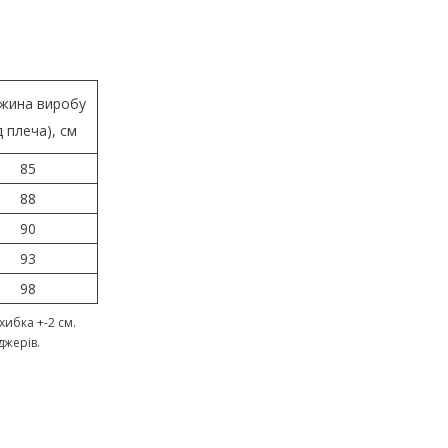
жина виробу
д плеча), см
85
88
90
93
98
ибка +-2 см.
джерів.