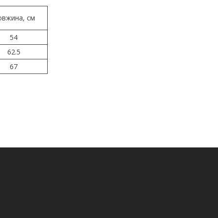
овжина, см
54
62.5
67