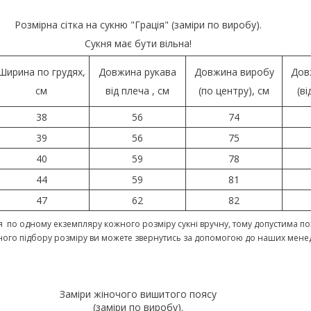
Розмірна сітка на сукню "Грація" (заміри по виробу).
Сукня має бути вільна!
Ширина по грудях,
Довжина рукава
Довжина виробу
Дов
см
від плеча , см
(по центру), см
(ві
38
56
74
39
56
75
40
59
78
44
59
81
47
62
82
 по одному екземпляру кожного розміру сукні вручну, тому допустима пох
ного підбору розміру ви можете звернутись за допомогою до наших мене
Заміри жіночого вишитого поясу
(заміри по виробу).