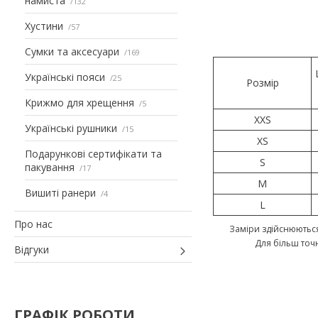
намиста
132
Хустини
57
Сумки та аксесуари
169
Українські пояси
25
Розмір
Крижмо для хрещення
5
XXS
Українські рушники
15
XS
Подарункові сертифікати та
S
пакування
17
M
Вишиті ранери
4
L
Про нас
Заміри здійснюються
Для більш точ
Відгуки
ГРАФІК РОБОТИ