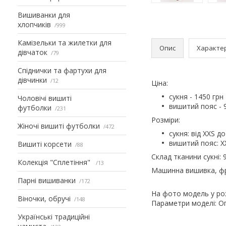
Вишиванки для
хлопчиків
999
Камізельки та жилетки для
Опис
Характе
дівчаток
79
Спіднички та фартухи для
дівчинки
12
Ціна:
сукня - 1450 грн
Чоловічі вишиті
вишитий пояс - 
футболки
231
Розміри:
Жіночі вишиті футболки
472
сукня: від XХS до
вишитий пояс: XX
Вишиті корсети
88
Склад тканини сукні: 
Колекція "Сплетіння"
13
Машинна вишивка, фр
Парні вишиванки
172
На фото модель у роз
Віночки, обручі
148
Параметри моделі: Ог 
Українські традиційні