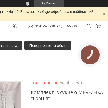
Кошик
дні вихідний. Ваша заявка буде оброблена в найближчий
+380 (97) 831-11-62
+380 (73) 439-63-80
 та оплата
Повернення та обмін
КНОПКА
ЗВ'ЯЗКУ
Немає в наявності
Код:
plj993/ks941
Комплект із сукнею MEREZHKA
"Грація"