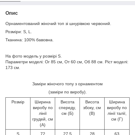
Опис
Орнаментований жіночий топ зі шнурівкою червоний.
Розміри: S, L.
Тканина: 100% бавовна.
На фото модель у розмірі S.
Параметри моделі: Ог 85 см, От 60 см, Об 88 см. Ріст моделі:
173 см.
Заміри жіночого топу з орнаментом
(заміри по виробу).
Розмір
Ширина
Висота
Висота
Ширина
виробу по
спереду,
збоку, см
виробу по
лінії
см (Б)
(В)
лінії талії,
грудей, см
см (Г)
(А)
S
72
27,5
28
63