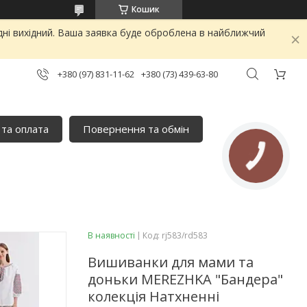
Кошик
дні вихідний. Ваша заявка буде оброблена в найближчий
+380 (97) 831-11-62
+380 (73) 439-63-80
 та оплата
Повернення та обмін
КНОПКА
ЗВ'ЯЗКУ
В наявності
Код:
rj583/rd583
Вишиванки для мами та
доньки MEREZHKA "Бандера"
колекція Натхненні