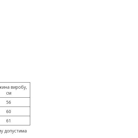
жина виробу,
см
56
60
61
му допустима