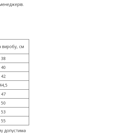
менеджерів.
 виробу, см
38
40
42
44,5
47
50
53
55
му допустима