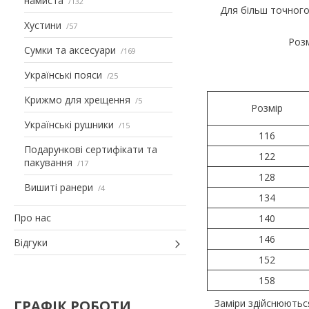
намиста
132
Для більш точного
Хустини
57
Розм
Сумки та аксесуари
169
Українські пояси
25
Крижмо для хрещення
5
Розмір
Українські рушники
15
116
Подарункові сертифікати та
122
пакування
17
128
Вишиті ранери
4
134
Про нас
140
146
Відгуки
152
158
ГРАФІК РОБОТИ
Заміри здійснюютьс