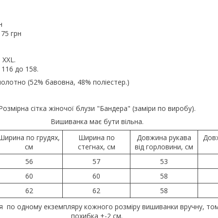
н
175 грн
 XXL.
 116 до 158.
олотно (52% бавовна, 48% поліестер.)
Розмірна сітка жіночої блузи "Бандера" (заміри по виробу).
Вишиванка має бути вільна.
Ширина по грудях,
Ширина по
Довжина рукава
Дов
см
стегнах, см
від горловини, см
56
57
53
60
60
58
62
62
58
я по одному екземпляру кожного розміру вишиванки вручну, то
похибка +-2 см.