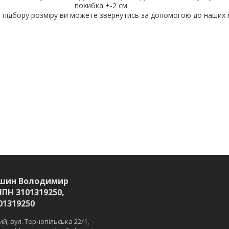
похибка +-2 см.
 підбору розміру ви можете звернутись за допомогою до наших 
шин Володимир
ІПН 3101319250,
01319250
й, вул. Тернопільська 22/1,