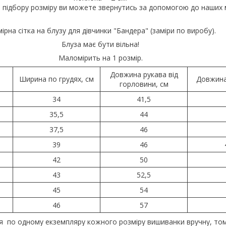
 підбору розміру ви можете звернутись за допомогою до наших 
ірна сітка на блузу для дівчинки "Бандера" (заміри по виробу).
Блуза має бути вільна!
Маломірить на 1 розмір.
Довжина рукава від
Ширина по грудях, см
Довжина
горловини, см
34
41,5
35,5
44
37,5
46
39
46
42
50
43
52,5
45
54
46
57
я по одному екземпляру кожного розміру вишиванки вручну, то