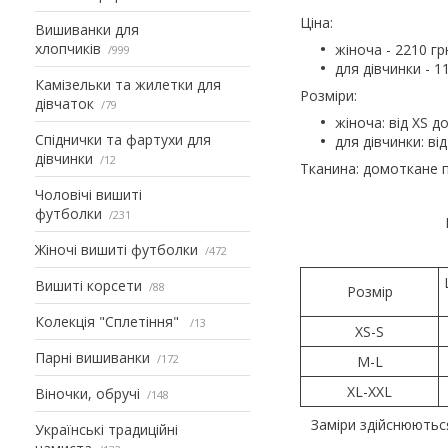
Ціна:
Вишиванки для
хлопчиків
жіноча - 2210 гр
999
для дівчинки - 1
Камізельки та жилетки для
Розміри:
дівчаток
79
жіноча: від XS до
Спіднички та фартухи для
для дівчинки: від
дівчинки
12
Тканина: домоткане п
Чоловічі вишиті
футболки
231
Жіночі вишиті футболки
472
Вишиті корсети
88
Розмір
Колекція "Сплетіння"
13
XS-S
Парні вишиванки
172
M-L
XL-XXL
Віночки, обручі
148
Заміри здійснюютьс
Українські традиційні