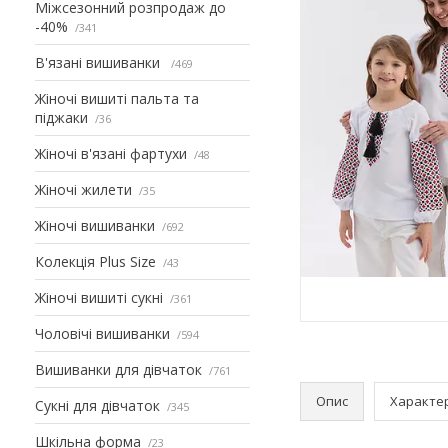
Міжсезонний розпродаж до
-40%
341
В'язані вишиванки
469
Жіночі вишиті пальта та
піджаки
36
Жіночі в'язані фартухи
48
Жіночі жилети
35
Жіночі вишиванки
692
Колекція Plus Size
43
Жіночі вишиті сукні
361
Чоловічі вишиванки
594
Вишиванки для дівчаток
761
Опис
Характе
Сукні для дівчаток
345
Шкільна форма
23