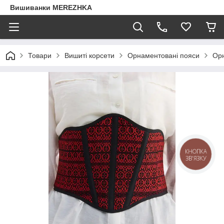
Вишиванки MEREZHKA
Товари
Вишиті корсети
Орнаментовані пояси
Орн
КНОПКА
ЗВ'ЯЗКУ