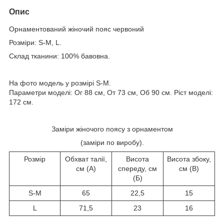
Опис
Орнаментований жіночий пояс червоний
Розміри: S-M, L.
Склад тканини: 100% бавовна.
На фото модель у розмірі S-M.
Параметри моделі: Ог 88 см, От 73 см, Об 90 см. Ріст моделі:
172 см.
Заміри жіночого поясу з орнаментом
(заміри по виробу).
Розмір
Обхват талії,
Висота
Висота збоку,
см (А)
спереду, см
см (В)
(Б)
S-M
65
22,5
15
L
71,5
23
16