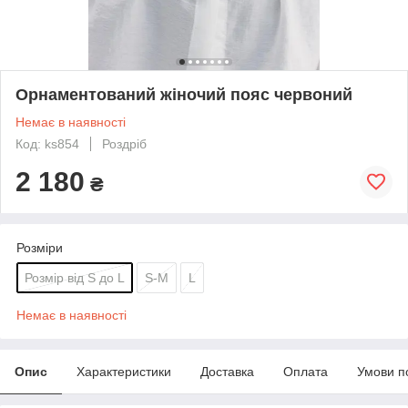
Орнаментований жіночий пояс червоний
Немає в наявності
Код: ks854
Роздріб
2 180
₴
Розміри
Розмір від S до L
S-M
L
Немає в наявності
Опис
Характеристики
Доставка
Оплата
Умови п