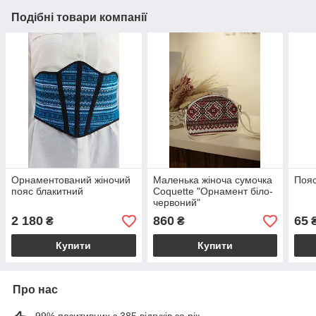
Подібні товари компанії
Орнаментований жіночий
Маленька жіноча сумочка
Пояс
пояс блакитний
Coquette "Орнамент біло-
червоний"
2 180
860
65
₴
₴
Купити
Купити
Про нас