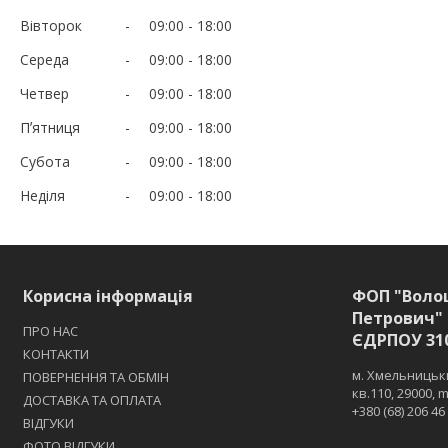
Вівторок
09:00
18:00
Середа
09:00
18:00
Четвер
09:00
18:00
Пʼятниця
09:00
18:00
Субота
09:00
18:00
Неділя
09:00
18:00
Корисна інформація
ФОП "Воло
Петрович" 
ПРО НАС
ЄДРПОУ 31
КОНТАКТИ
м. Хмельницьки
ПОВЕРНЕННЯ ТА ОБМІН
кв.110, 29000,
ДОСТАВКА ТА ОПЛАТА
+380 (68) 206 46
ВІДГУКИ
ФОТО ВІДГУКИ