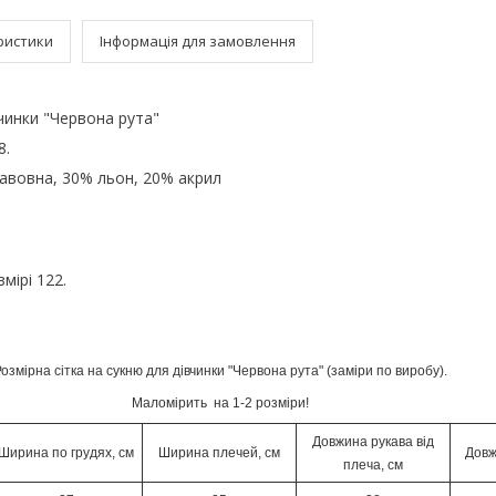
ристики
Інформація для замовлення
вчинки "Червона рута"
8.
бавовна, 30% льон, 20% акрил
мірі 122.
озмірна сітка на сукню для дівчинки "Червона рута" (заміри по виробу).
Маломірить на 1-2 розміри!
Довжина рукава від
Ширина по грудях, см
Ширина плечей, см
Довж
плеча, см