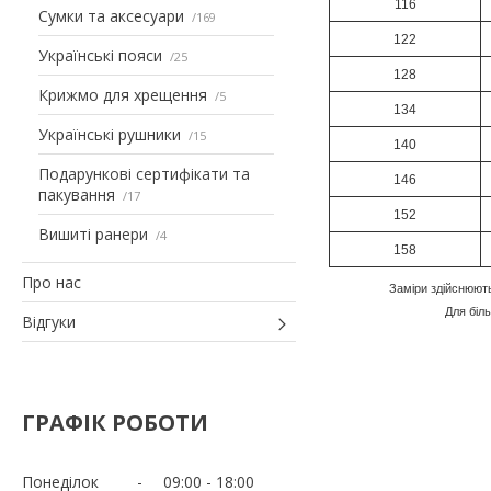
116
Сумки та аксесуари
169
122
Українські пояси
25
128
Крижмо для хрещення
5
134
Українські рушники
15
140
Подарункові сертифікати та
146
пакування
17
152
Вишиті ранери
4
158
Про нас
Заміри здійснюют
Для біл
Відгуки
ГРАФІК РОБОТИ
Понеділок
09:00
18:00