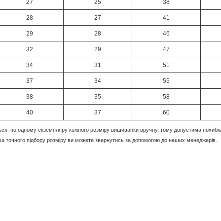
27
25
38
28
27
41
29
28
46
32
29
47
34
31
51
37
34
55
38
35
58
40
37
60
ься по одному екземпляру кожного розміру вишиванки вручну, тому допустима похибка
ьш точного підбору розміру ви можете звернутись за допомогою до наших менеджерів.