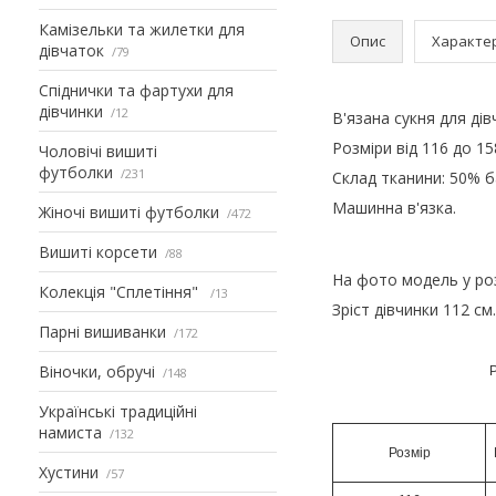
Камізельки та жилетки для
Опис
Характе
дівчаток
79
Спіднички та фартухи для
дівчинки
12
В'язана сукня для ді
Розміри від 116 до 15
Чоловічі вишиті
футболки
231
Склад тканини: 50% 
Машинна в'язка.
Жіночі вишиті футболки
472
Вишиті корсети
88
На фото модель у роз
Колекція "Сплетіння"
13
Зріст дівчинки 112 см.
Парні вишиванки
172
Віночки, обручі
Р
148
Українські традиційні
намиста
132
Розмір
Хустини
57