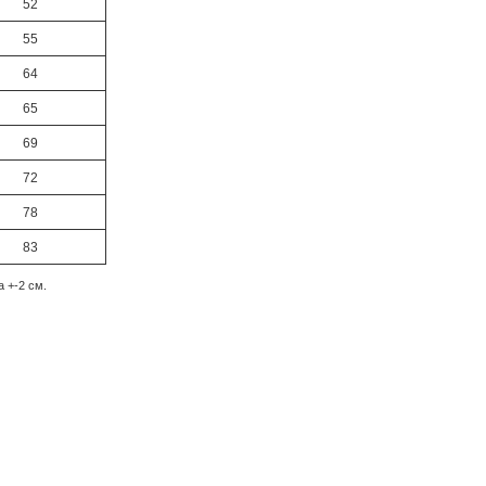
52
55
64
65
69
72
78
83
 +-2 см.