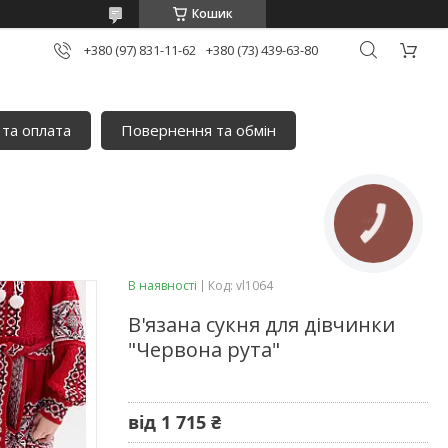
Кошик
+380 (97) 831-11-62
+380 (73) 439-63-80
 та оплата
Повернення та обмін
КНОПКА
ЗВ'ЯЗКУ
В наявності
Код:
vl1064
В'язана сукня для дівчинки
"Червона рута"
від
1 715 ₴