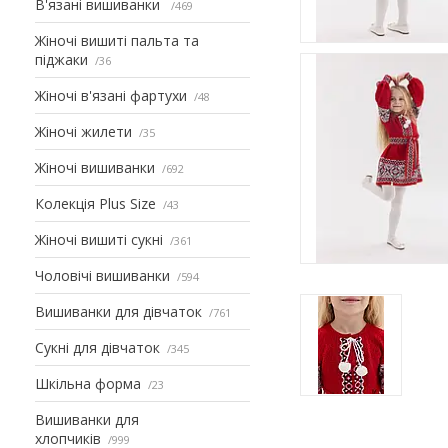
В'язані вишиванки
469
Жіночі вишиті пальта та
піджаки
36
Жіночі в'язані фартухи
48
Жіночі жилети
35
Жіночі вишиванки
692
Колекція Plus Size
43
Жіночі вишиті сукні
361
Чоловічі вишиванки
594
Вишиванки для дівчаток
761
Сукні для дівчаток
345
Шкільна форма
23
Вишиванки для
хлопчиків
999