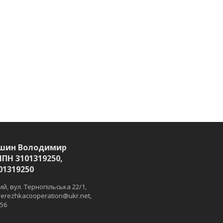
шин Володимир
ІПН 3101319250,
01319250
й, вул. Тернопільська 22/1,
 merezhkacooperation@ukr.net,
 56