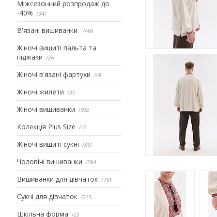
Міжсезонний розпродаж до
-40%
341
В'язані вишиванки
469
Жіночі вишиті пальта та
піджаки
36
Жіночі в'язані фартухи
48
Жіночі жилети
35
Жіночі вишиванки
692
Колекція Plus Size
43
Жіночі вишиті сукні
361
Чоловічі вишиванки
594
Вишиванки для дівчаток
761
Сукні для дівчаток
345
Шкільна форма
23