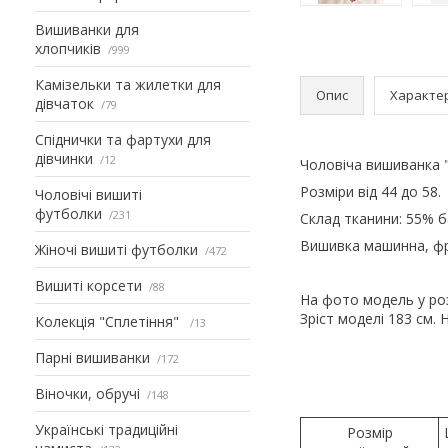
Вишиванки для
хлопчиків
999
Камізельки та жилетки для
Опис
Характе
дівчаток
79
Спіднички та фартухи для
дівчинки
12
Чоловіча вишиванка 
Розміри від 44 до 58.
Чоловічі вишиті
футболки
231
Склад тканини: 55% б
Вишивка машинна, фр
Жіночі вишиті футболки
472
Вишиті корсети
88
На фото модель у роз
Зріст моделі 183 см. 
Колекція "Сплетіння"
13
Парні вишиванки
172
Віночки, обручі
148
Українські традиційні
Розмір