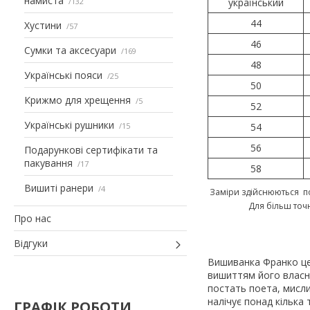
намиста
132
український
44
Хустини
57
46
Сумки та аксесуари
169
48
Українські пояси
25
50
Крижмо для хрещення
5
52
Українські рушники
15
54
56
Подарункові сертифікати та
пакування
17
58
Вишиті ранери
4
Заміри здійснюються по
Для більш точ
Про нас
Відгуки
Вишиванка Франко це 
вишиттям його власн
постать поета, мисли
налічує понад кілька 
ГРАФІК РОБОТИ