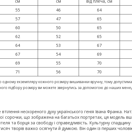
см
см
від плеча, см
55
46
64
57
47
65
60
50
65
62
52
65
64
53
67
67
54
69
69
55
70
71
56
70
 одному екземпляру кожного розміру вишиванки вручну, тому допустима 
ного підбору розміру ви можете звернутись за допомогою до наших мене
втілення нескореного духу українського генія Івана Франка. На
ої сорочки, що зображена на багатьох портретах, ця модель в
теля та борця за свободу і справедливість. Культурну спадщину
тисяч творів важко осягнути й думкою. Він один із перших чоловік