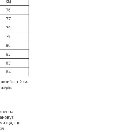
см
76
77
79
79
80
83
83
84
похибка +-2 см.
джерів.
тхненна
шановує
 митця, що
ів