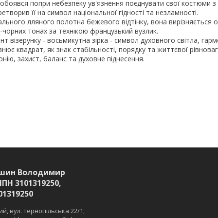
 побоявся попри небезпеку ув'язнення поєднувати свої костюми з
творив її на символ національної гідності та незламності.
ального лляного полотна бежевого відтінку, вона вирізняється
чорних тонах за технікою французький вузлик.
т візерунку - восьмикутна зірка - символ духовного світла, гармо
внює квадрат, як знак стабільності, порядку та життєвої рівноваг
нію, захист, баланс та духовне піднесення.
шин Володимир
ІПН 3101319250,
01319250
й, вул. Тернопільська 22/1,