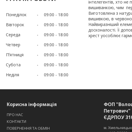
інтелегентів, хто не
вишиванкою, чим пере
Виготовлена з натур
Понеділок
09:00
18:00
вишивкою, в червоно-
Найвиразніший елемен
Вівторок
09:00
18:00
досконалості. Її допо
Середа
09:00
18:00
хрест уособлює гармо
Четвер
09:00
18:00
Пʼятниця
09:00
18:00
Субота
09:00
18:00
Неділя
09:00
18:00
Корисна інформація
ФОП "Воло
Петрович" 
ПРО НАС
ЄДРПОУ 31
КОНТАКТИ
м. Хмельницьки
ПОВЕРНЕННЯ ТА ОБМІН