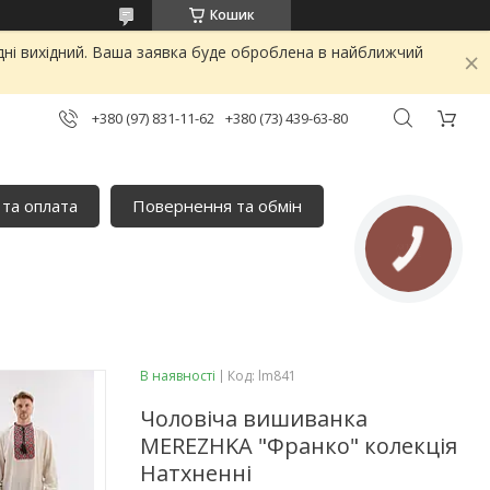
Кошик
дні вихідний. Ваша заявка буде оброблена в найближчий
+380 (97) 831-11-62
+380 (73) 439-63-80
 та оплата
Повернення та обмін
В наявності
Код:
lm841
Чоловіча вишиванка
MEREZHKA "Франко" колекція
Натхненні