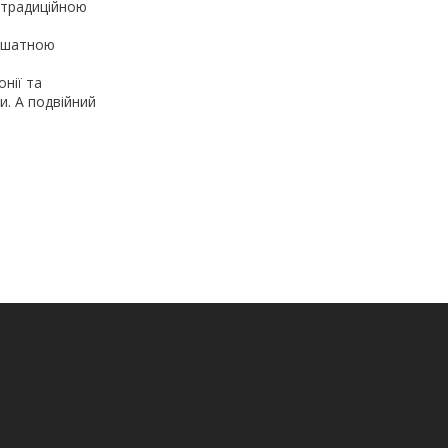
 традиційною
 ошатною
нії та
и. А подвійний