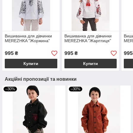
Вишиванка для дівчинки
Вишиванка для дівчинки
Виши
MEREZHKA "Жоржина"
MEREZHKA "Жарптиця"
MER
995
995
995
₴
₴
Купити
Купити
Акційні пропозиції та новинки
–30%
–30%