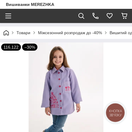
Вишиванки MEREZHKA
Товари
Міжсезонний розпродаж до -40%
Вишитий од
116,122
–30%
КНОПКА
ЗВ'ЯЗКУ