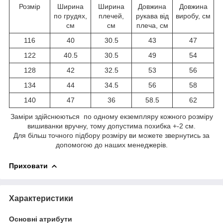
Розмір
Ширина
Ширина
Довжина
Довжина
по грудях,
плечей,
рукава від
виробу, см
см
см
плеча, см
116
40
30.5
43
47
122
40.5
30.5
49
54
128
42
32.5
53
56
134
44
34.5
56
58
140
47
36
58.5
62
Заміри здійснюються по одному екземпляру кожного розміру
вишиванки вручну, тому допустима похибка +-2 см.
Для більш точного підбору розміру ви можете звернутись за
допомогою до наших менеджерів.
Приховати
Характеристики
Основні атрибути