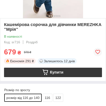
Кашемірова сорочка для дівчинки MEREZHKA
"Мрія"
В наявності
Код: sr716
Роздріб
679
₴
970 ₴
Економія
291 ₴
Залишилось
12 днів
Купити
Розмір по зросту
розмір від 116 до 140
116
122