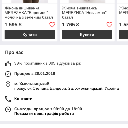
Жіноча вишиванка
Жіноча вишиванка
Жіно
MEREZHKA "Берегиня"
MEREZHKA "Незламна"
MER
молочна з зеленим батал
батал
1 595
1 765
1 5
₴
₴
Купити
Купити
Про нас
99% позитивних з 385 відгуків за рік
Працює з 29.01.2018
м. Хмельницький
провулок Степана Бандери, 2a, Хмельницький, Україна
Контакти
Сьогодні працює з 09:00 до 18:00
Показати весь графік роботи