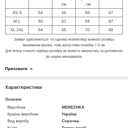
см
, см
XS-S
54
55
69
67
M-L
60
61
69
67
XL-2XL
64
65
70
68
Заміри здійснюються по одному екземпляру кожного розміру
вишиванки вручну, тому допустима похибка +-2 см.
Для більш точного підбору розміру ви можете звернутись за допомогою
до наших менеджерів.
Приховати
Характеристики
Основні
Виробник
MEREZHKA
Країна виробник
Україна
Вид виробу
Сорочка
Колір
Темно-синій