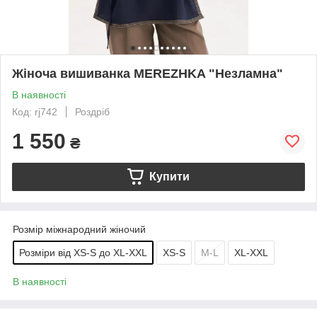
Жіноча вишиванка MEREZHKA "Незламна"
В наявності
Код: rj742
Роздріб
1 550
₴
Купити
Розмір міжнародний жіночий
Розміри від XS-S до XL-XXL
XS-S
M-L
XL-XXL
В наявності