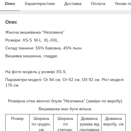
Опис
Характеристики
Доставка
Оплата
Умови п
Опис
Жіноча вишиванка "Незламна"
Розміри: XS-S M-L XL-XXL.
Склад тканини: 55% бавовна, 45% льон.
Вишивка машинна, гладдю.
На фото модель у розмірі XS-S.
Параметри моделі: Ог 84 см, От 62 см, Об 92 см. Ріст моделі:
176 см.
Розмірна сітка жіночої блузи "Незламна" (заміри по виробу).
Вишиванка має бути вільна.
Розмір
Ширина
Ширина
Довжина
Довжина
по грудях,
по
рукава від
виробу, см
см
стегнах,
горловини