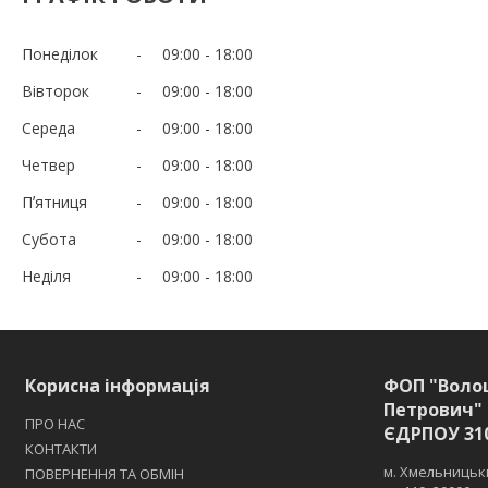
Понеділок
09:00
18:00
Вівторок
09:00
18:00
Середа
09:00
18:00
Четвер
09:00
18:00
Пʼятниця
09:00
18:00
Субота
09:00
18:00
Неділя
09:00
18:00
Корисна інформація
ФОП "Воло
Петрович" 
ПРО НАС
ЄДРПОУ 31
КОНТАКТИ
м. Хмельницьки
ПОВЕРНЕННЯ ТА ОБМІН