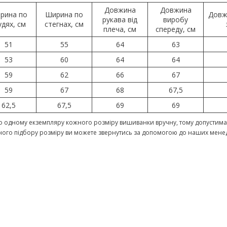
Довжина
Довжина
рина по
Ширина по
Довж
рукава від
виробу
удях, см
стегнах, см
плеча, см
спереду, см
51
55
64
63
53
60
64
64
59
62
66
67
59
67
68
67,5
62,5
67,5
69
69
 одному екземпляру кожного розміру вишиванки вручну, тому допустима 
ного підбору розміру ви можете звернутись за допомогою до наших мене