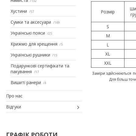
намиста
132
Ши
Хустини
Розмір
57
гр
Сумки та аксесуари
169
S
Українські пояси
25
M
Крижмо для хрещення
5
L
XL
Українські рушники
15
XXL
Подарункові сертифікати та
пакування
17
Заміри здійснюються по
Для більш точ
Вишиті ранери
4
Про нас
Відгуки
ГРАФІК РОБОТИ