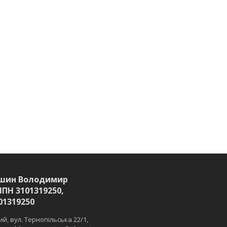
шин Володимир
ІПН 3101319250,
01319250
й, вул. Тернопільська 22/1,