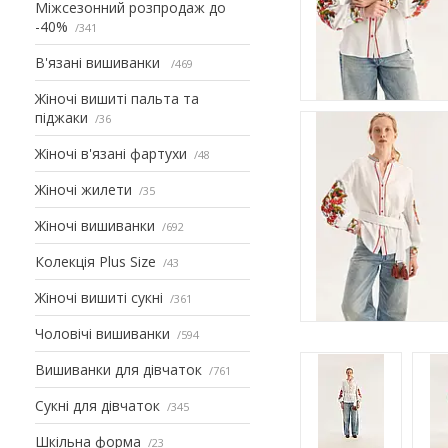
Міжсезонний розпродаж до
-40%
341
В'язані вишиванки
469
Жіночі вишиті пальта та
піджаки
36
Жіночі в'язані фартухи
48
Жіночі жилети
35
Жіночі вишиванки
692
Колекція Plus Size
43
Жіночі вишиті сукні
361
Чоловічі вишиванки
594
Вишиванки для дівчаток
761
Сукні для дівчаток
345
Шкільна форма
23