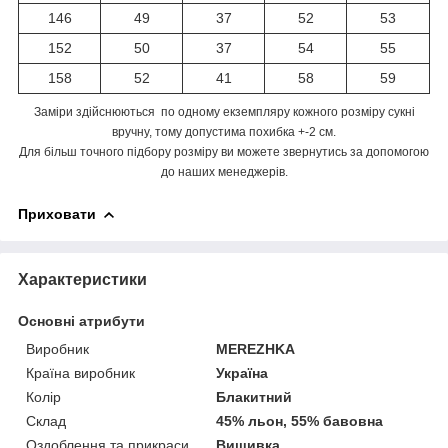
146
49
37
52
53
152
50
37
54
55
158
52
41
58
59
Заміри здійснюються по одному екземпляру кожного розміру сукні
вручну, тому допустима похибка +-2 см.
Для більш точного підбору розміру ви можете звернутись за допомогою
до наших менеджерів.
Приховати
Характеристики
Основні атрибути
Виробник
MEREZHKA
Країна виробник
Україна
Колір
Блакитний
Склад
45% льон, 55% бавовна
Оздоблення та прикраси
Вишивка