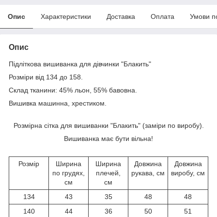
Опис
Характеристики
Доставка
Оплата
Умови п
Опис
Підліткова вишиванка для дівчинки "Блакить"
Розміри від 134 до 158.
Склад тканини: 45% льон, 55% бавовна.
Вишивка машинна, хрестиком.
Розмірна сітка для вишиванки "Блакить" (заміри по виробу).
Вишиванка має бути вільна!
Розмір
Ширина
Ширина
Довжина
Довжина
по грудях,
плечей,
рукава, см
виробу, см
см
см
134
43
35
48
48
140
44
36
50
51