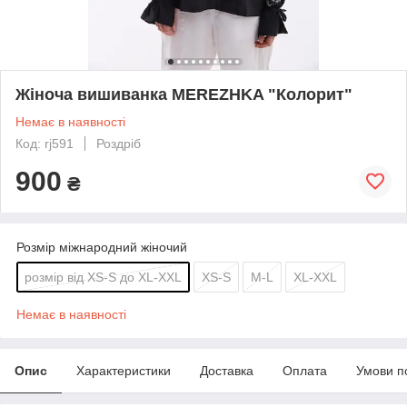
Жіноча вишиванка MEREZHKA "Колорит"
Немає в наявності
Код: rj591
Роздріб
900
₴
Розмір міжнародний жіночий
розмір від XS-S до XL-XXL
XS-S
M-L
XL-XXL
Немає в наявності
Опис
Характеристики
Доставка
Оплата
Умови п