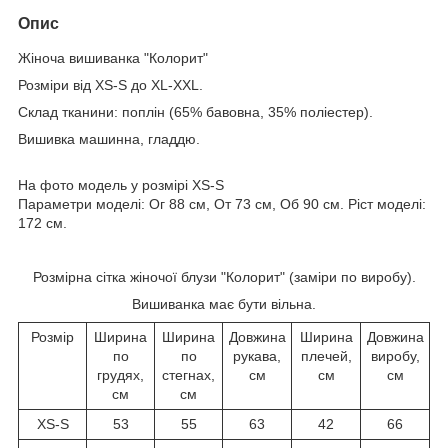
Опис
Жіноча вишиванка "Колорит"
Розміри від XS-S до XL-XXL.
Склад тканини: поплін (65% бавовна, 35% поліестер).
Вишивка машинна, гладдю.
На фото модель у розмірі XS-S
Параметри моделі: Ог 88 см, От 73 см, Об 90 см. Ріст моделі:
172 см.
Розмірна сітка жіночої блузи "Колорит" (заміри по виробу).
Вишиванка має бути вільна.
Розмір
Ширина
Ширина
Довжина
Ширина
Довжина
по
по
рукава,
плечей,
виробу,
грудях,
стегнах,
см
см
см
см
см
XS-S
53
55
63
42
66