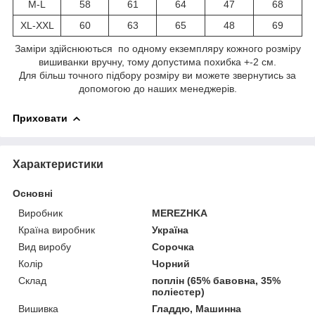
M-L
58
61
64
47
68
XL-XXL
60
63
65
48
69
Заміри здійснюються по одному екземпляру кожного розміру
вишиванки вручну, тому допустима похибка +-2 см.
Для більш точного підбору розміру ви можете звернутись за
допомогою до наших менеджерів.
Приховати
Характеристики
Основні
Виробник
MEREZHKA
Країна виробник
Україна
Вид виробу
Сорочка
Колір
Чорний
Склад
поплін (65% бавовна, 35%
поліестер)
Вишивка
Гладдю, Машинна