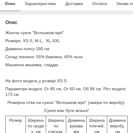
Опис
Характеристики
Доставка
Оплата
Умови п
Опис
Жіноча сукня "Волошкові мрії"
Розміри: ХS-S, M-L, XL-XXL.
Довжина поясу 180 см.
Склад тканини: 55% бавовна, 45% льон.
Машинна вишивка, гладдю.
На фото модель у розмірі XS-S.
Параметри моделі: Ог 85 см, От 60 см, Об 88 см. Ріст моделі:
173 см.
Розмірна сітка на сукню "Волошкові мрії" (заміри по виробу).
Сукня має бути вільна!
Розмір
Ширина
Ширина
Довжина
Ширина
Довжина
по грудя
по
рукава
плечей,
виробу,
х, см
стегнах,
від
см
см