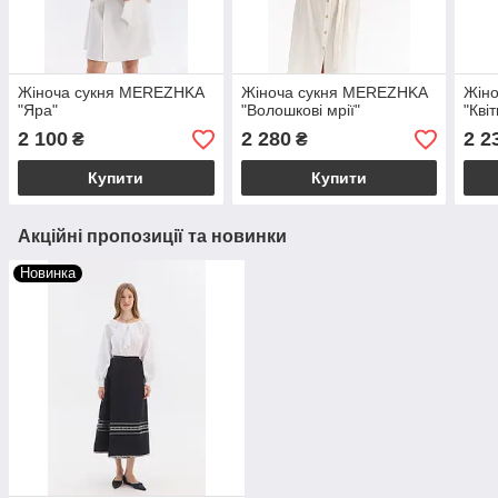
Жіноча сукня MEREZHKA
Жіноча сукня MEREZHKA
Жін
"Яра"
"Волошкові мрії"
"Кві
2 100
2 280
2 2
₴
₴
Купити
Купити
Акційні пропозиції та новинки
Новинка