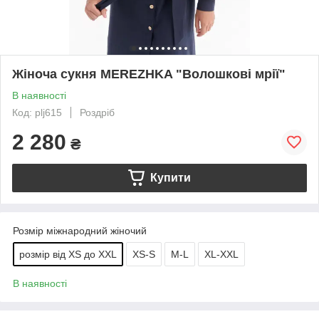
Жіноча сукня MEREZHKA "Волошкові мрії"
В наявності
Код: plj615
Роздріб
2 280
₴
Купити
Розмір міжнародний жіночий
розмір від XS до XXL
XS-S
M-L
XL-XXL
В наявності