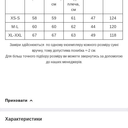
см
плеча,
см
XS-S
58
59
61
47
124
M-L
60
60
62
44
120
XL-XXL
67
67
63
49
118
Заміри здійснюються по одному екземпляру кожного розміру сукні
вручну, тому допустима похибка +-2 см.
Для більш точного підбору розміру ви можете звернутись за допомогою
до наших менеджерів.
Приховати
Характеристики