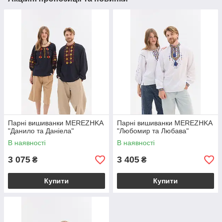
Парні вишиванки MEREZHKA
Парні вишиванки MEREZHKA
"Данило та Даніела"
"Любомир та Любава"
В наявності
В наявності
3 075
3 405
₴
₴
Купити
Купити