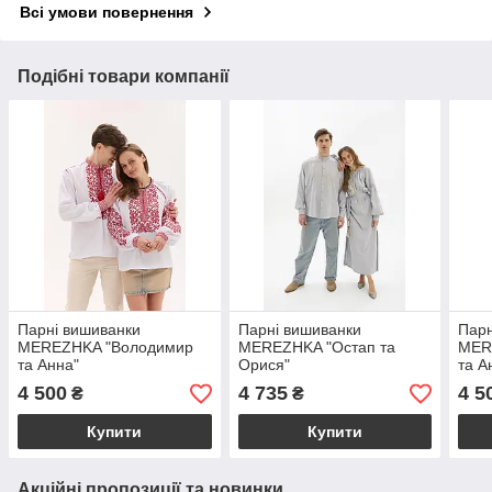
Всі умови повернення
Подібні товари компанії
Парні вишиванки
Парні вишиванки
Парн
MEREZHKA "Володимир
MEREZHKA "Остап та
MER
та Анна"
Орися"
та А
4 500
4 735
4 5
₴
₴
Купити
Купити
Акційні пропозиції та новинки