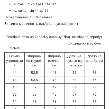
жіноча - XS-S / M-L / XL-XXL
чоловіча - від 44 до 58.
Склад тканини: 100% бавовна.
Вишивка машинна, гладь/французький вузлик.
Розмірна сітка на чоловічу сорочку "Лад" (заміри по виробу).
Вишиванка має бути
вільна!
Розмір
Ширина
Ширина
Довжина
Довжина
українськи
по грудях,
плечей,
рукава від
виробу, см
й
см
см
плеча, см
44
52,5
46
65
76
46
53,5
46
66
77
48
57
47
67
77
50
58
48
67
78
52
61
51
67
78
54
63
51
67
78