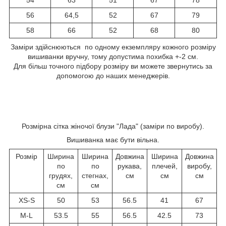
56
64,5
52
67
79
58
66
52
68
80
Заміри здійснюються по одному екземпляру кожного розміру
вишиванки вручну, тому допустима похибка +-2 см.
Для більш точного підбору розміру ви можете звернутись за
допомогою до наших менеджерів.
Розмірна сітка жіночої блузи "Лада" (заміри по виробу).
Вишиванка має бути вільна.
Розмір
Ширина
Ширина
Довжина
Ширина
Довжина
по
по
рукава,
плечей,
виробу,
грудях,
стегнах,
см
см
см
см
см
XS-S
50
53
56.5
41
67
M-L
53.5
55
56.5
42.5
73