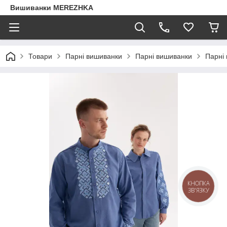
Вишиванки MEREZHKA
Товари
Парні вишиванки
Парні вишиванки
Парні 
КНОПКА
ЗВ'ЯЗКУ