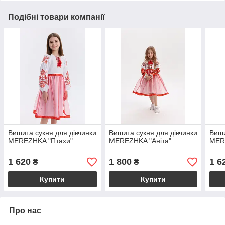
Подібні товари компанії
Вишита сукня для дівчинки
Вишита сукня для дівчинки
Виши
MEREZHKA "Птахи"
MEREZHKA "Аніта"
MER
1 620
1 800
1 6
₴
₴
Купити
Купити
Про нас