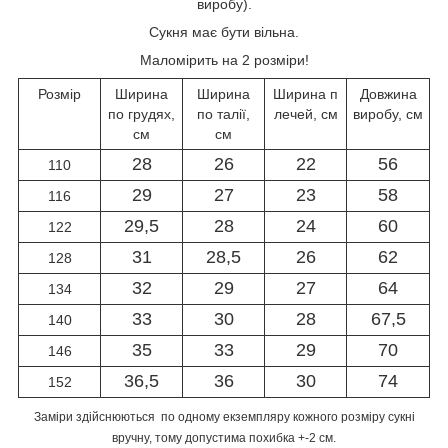
виробу).
Сукня має бути вільна.
Маломірить на 2 розміри!
Розмір
Ширина
Ширина
Ширина п
Довжина
по грудях,
по талії,
лечей, см
виробу, см
см
см
28
26
22
56
110
29
27
23
58
116
29,5
28
24
60
122
31
28,5
26
62
128
32
29
27
64
134
33
30
28
67,5
140
35
33
29
70
146
36,5
36
30
74
152
Заміри здійснюються по одному екземпляру кожного розміру сукні
вручну, тому допустима похибка +-2 см.