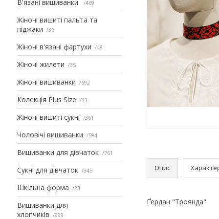
В'язані вишиванки
469
Жіночі вишиті пальта та
піджаки
36
Жіночі в'язані фартухи
48
Жіночі жилети
35
Жіночі вишиванки
692
Колекція Plus Size
43
Жіночі вишиті сукні
361
Чоловічі вишиванки
594
Вишиванки для дівчаток
761
Опис
Характе
Сукні для дівчаток
345
Шкільна форма
23
Ґердан "Троянда"
Вишиванки для
хлопчиків
999