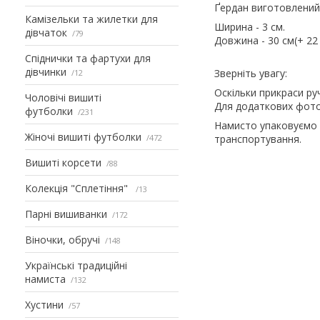
Ґердан виготовлений 
Камізельки та жилетки для
Ширина - 3 см.
дівчаток
79
Довжина - 30 см(+ 22 
Спіднички та фартухи для
дівчинки
Зверніть увагу:
12
Оскільки прикраси ру
Чоловічі вишиті
Для додаткових фото
футболки
231
Намисто упаковуємо 
Жіночі вишиті футболки
472
транспортування.
Вишиті корсети
88
Колекція "Сплетіння"
13
Парні вишиванки
172
Віночки, обручі
148
Українські традиційні
намиста
132
Хустини
57