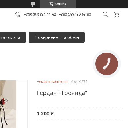
Кошик
+380 (97) 831-11-62
+380 (73) 439-63-80
 та оплата
Повернення та обмін
КНОПКА
ЗВ'ЯЗКУ
Немає в наявності
Код:
KI279
Ґердан "Троянда"
1 200 ₴