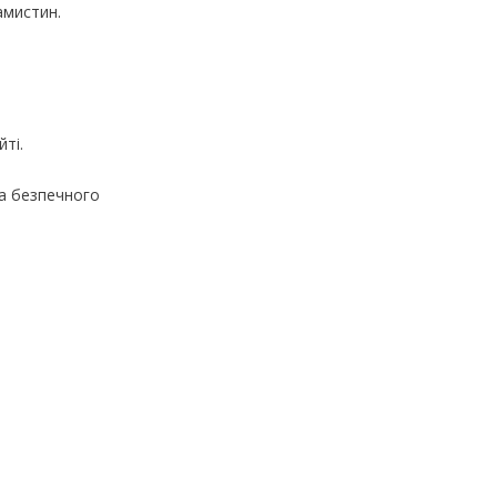
амистин.
ті.
та безпечного