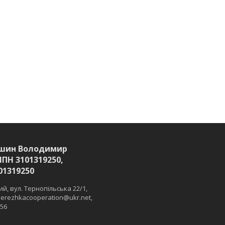
шин Володимир
ІПН 3101319250,
01319250
й, вул. Тернопільська 22/1,
 merezhkacooperation@ukr.net,
 56