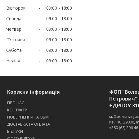
Вівторок
09:00
18:00
Середа
09:00
18:00
Четвер
09:00
18:00
Пʼятниця
09:00
18:00
Субота
09:00
18:00
Неділя
09:00
18:00
Корисна інформація
ФОП "Воло
Петрович" 
ПРО НАС
ЄДРПОУ 31
КОНТАКТИ
м. Хмельницьки
ПОВЕРНЕННЯ ТА ОБМІН
кв.110, 29000,
ДОСТАВКА ТА ОПЛАТА
+380 (68) 206 46
ВІДГУКИ
ФОТО ВІДГУКИ