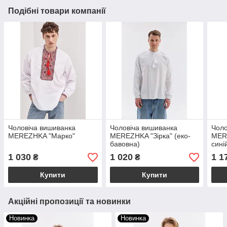
Подібні товари компанії
Чоловіча вишиванка
Чоловіча вишиванка
Чоло
MEREZHKA "Марко"
MEREZHKA "Зірка" (еко-
MER
бавовна)
сині
1 030
1 020
1 1
₴
₴
Купити
Купити
Акційні пропозиції та новинки
Новинка
Новинка