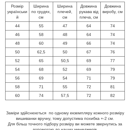
Розмір
Ширина
Ширина
Довжина
Довжина
українськи
по грудях,
плечей,
рукава від
виробу, см
й
см
см
плеча, см
44
55
47
64
74
46
58
48
64
74
48
60
49
66
74
50
62,5
50
67
76
52
65
50,5
69
77
54
68
52
69
79
56
69
54
71
79
58
71
55
72
81
60
74
57,5
72
82
Заміри здійснюються по одному екземпляру кожного розміру
вишиванки вручну, тому допустима похибка +-2 см.
Для більш точного підбору розміру ви можете звернутись за
допомогою до наших менеджерів.