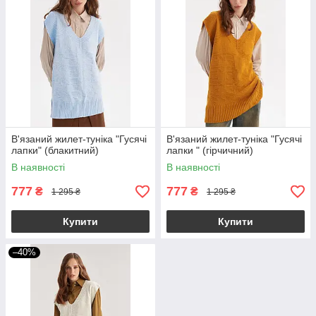
В'язаний жилет-туніка "Гусячі
В'язаний жилет-туніка "Гусячі
лапки" (блакитний)
лапки " (гірчичний)
В наявності
В наявності
777
777
₴
₴
1 295 ₴
1 295 ₴
Купити
Купити
–40%