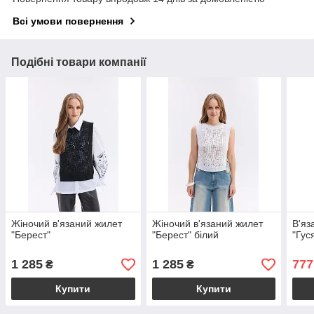
Всі умови повернення
Подібні товари компанії
Жіночий в'язаний жилет
Жіночий в'язаний жилет
В'яз
"Берест"
"Берест" білий
"Гус
1 285
1 285
777
₴
₴
Купити
Купити