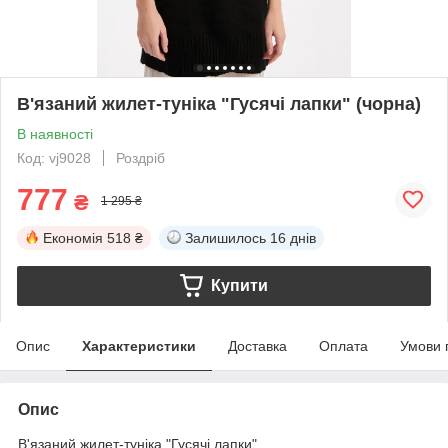
В'язаний жилет-туніка "Гусячі лапки" (чорна)
В наявності
Код: vj9028
Роздріб
777
₴
1 295 ₴
Економія
518 ₴
Залишилось
16 днів
Купити
Опис
Характеристики
Доставка
Оплата
Умови 
Опис
В'язаний жилет-туніка "Гусячі лапки"