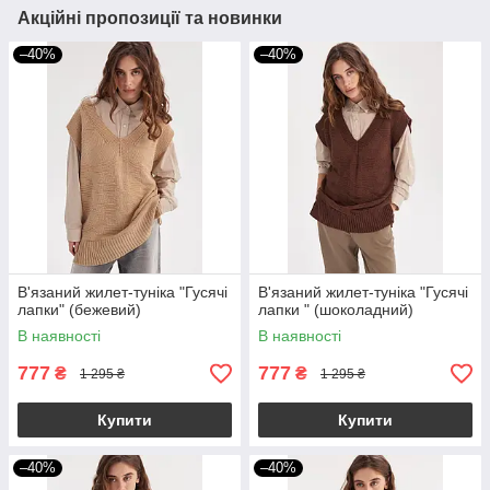
Акційні пропозиції та новинки
–40%
–40%
В'язаний жилет-туніка "Гусячі
В'язаний жилет-туніка "Гусячі
лапки" (бежевий)
лапки " (шоколадний)
В наявності
В наявності
777
777
₴
₴
1 295 ₴
1 295 ₴
Купити
Купити
–40%
–40%