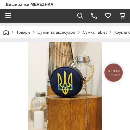
Вишиванки MEREZHKA
Товари
Сумки та аксесуари
Сумка Tablet
Кругла 
КНОПКА
ЗВ'ЯЗКУ