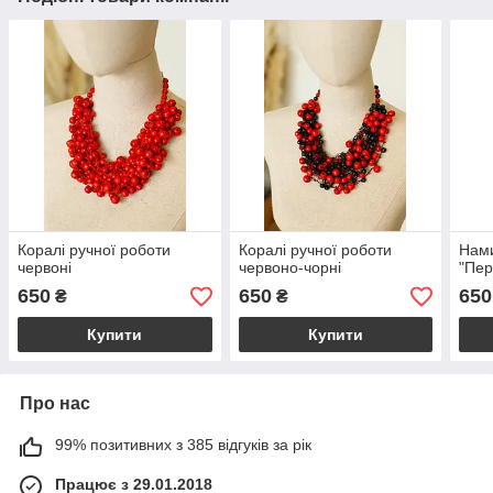
Коралі ручної роботи
Коралі ручної роботи
Нами
червоні
червоно-чорні
"Пер
650
650
650
₴
₴
Купити
Купити
Про нас
99% позитивних з 385 відгуків за рік
Працює з 29.01.2018