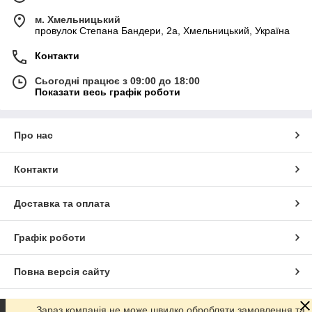
м. Хмельницький
провулок Степана Бандери, 2a, Хмельницький, Україна
Контакти
Сьогодні працює з 09:00 до 18:00
Показати весь графік роботи
Про нас
Контакти
Доставка та оплата
Графік роботи
Повна версія сайту
Сайт створено на маркетплейсі
Prom.ua
Зараз компанія не може швидко обробляти замовлення та