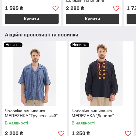
колекція Натхненні
1 595
2 280
1 7
₴
₴
Купити
Купити
Акційні пропозиції та новинки
Новинка
Новинка
Чоловіча вишиванка
Чоловіча вишиванка
MEREZHKA "Грушевський"
MEREZHKA "Данило"
В наявності
В наявності
2 200
1 250
₴
₴