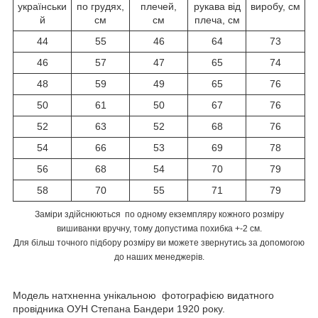
українськи
по грудях,
плечей,
рукава від
виробу, см
й
см
см
плеча, см
44
55
46
64
73
46
57
47
65
74
48
59
49
65
76
50
61
50
67
76
52
63
52
68
76
54
66
53
69
78
56
68
54
70
79
58
70
55
71
79
Заміри здійснюються по одному екземпляру кожного розміру
вишиванки вручну, тому допустима похибка +-2 см.
Для більш точного підбору розміру ви можете звернутись за допомогою
до наших менеджерів.
Модель натхненна унікальною фотографією видатного
провідника ОУН Степана Бандери 1920 року.