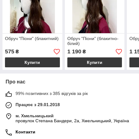
Обруч "Піони" (блакитний)
Обруч "Піони" (блакитно-
Обру
білий)
575
1 190
1 1
₴
₴
Купити
Купити
Про нас
99% позитивних з 385 відгуків за рік
Працює з 29.01.2018
м. Хмельницький
провулок Степана Бандери, 2a, Хмельницький, Україна
Контакти