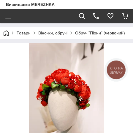
Вишиванки MEREZHKA
Товари
Віночки, обручі
Обруч "Піони" (червоний)
КНОПКА
ЗВ'ЯЗКУ