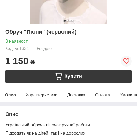
Обруч "Піони" (червоний)
В наявності
Код: vs1331
Роздріб
1 150
₴
Купити
Опис
Характеристики
Доставка
Оплата
Умови п
Опис
Український обруч - віночок ручної роботи.
Підходять як на дітей, так і на дорослих.