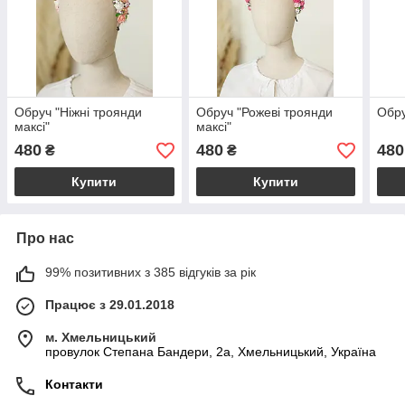
Обруч "Ніжні троянди
Обруч "Рожеві троянди
Обру
максі"
максі"
480
480
480
₴
₴
Купити
Купити
Про нас
99% позитивних з 385 відгуків за рік
Працює з 29.01.2018
м. Хмельницький
провулок Степана Бандери, 2a, Хмельницький, Україна
Контакти