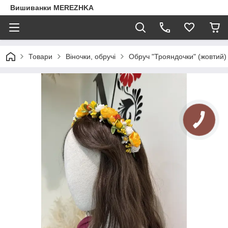
Вишиванки MEREZHKA
Товари
Віночки, обручі
Обруч "Трояндочки" (жовтий)
КНОПКА
ЗВ'ЯЗКУ