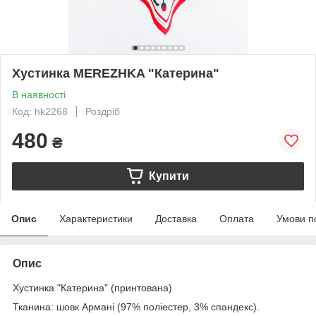
Хустинка MEREZHKA "Катерина"
В наявності
Код: hk2268
Роздріб
480
₴
Купити
Опис
Характеристики
Доставка
Оплата
Умови п
Опис
Хустинка "Катерина" (принтована)
Тканина: шовк Армані (97% поліестер, 3% спандекс).