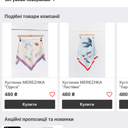
Подібні товари компанії
Хустинка MEREZHKA
Хустинка MEREZHKA
Хус
"Одеса"
"Ластівки"
"Хар
480
480
480
₴
₴
Купити
Купити
Акційні пропозиції та новинки