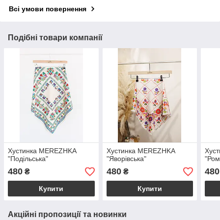
Всі умови повернення
Подібні товари компанії
Хустинка MEREZHKA
Хустинка MEREZHKA
Хус
"Подільська"
"Яворівська"
"Ром
480
480
480
₴
₴
Купити
Купити
Акційні пропозиції та новинки