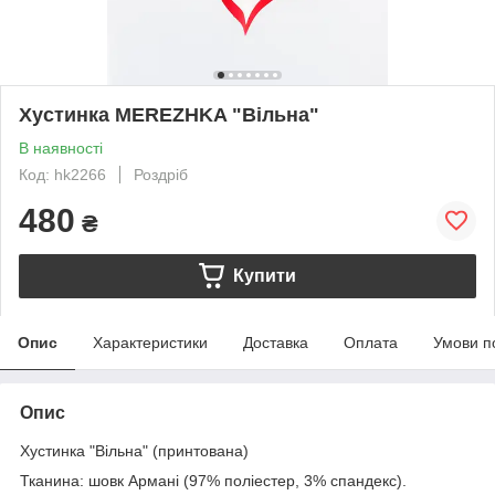
Хустинка MEREZHKA "Вільна"
В наявності
Код: hk2266
Роздріб
480
₴
Купити
Опис
Характеристики
Доставка
Оплата
Умови п
Опис
Хустинка "Вільна" (принтована)
Тканина: шовк Армані (97% поліестер, 3% спандекс).