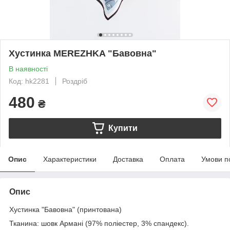
Хустинка MEREZHKA "Бавовна"
В наявності
Код: hk2281
Роздріб
480
₴
Купити
Опис
Характеристики
Доставка
Оплата
Умови п
Опис
Хустинка "Бавовна" (принтована)
Тканина: шовк Армані (97% поліестер, 3% спандекс).