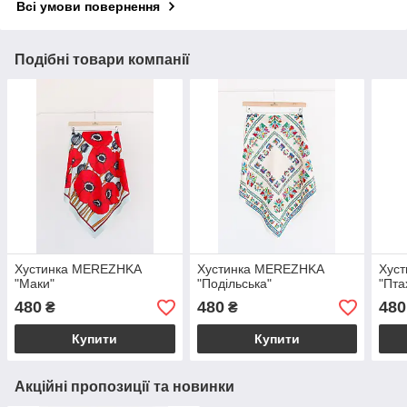
Всі умови повернення
Подібні товари компанії
Хустинка MEREZHKA
Хустинка MEREZHKA
Хус
"Маки"
"Подільська"
"Пта
480
480
480
₴
₴
Купити
Купити
Акційні пропозиції та новинки