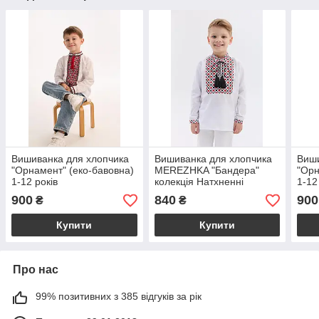
Вишиванка для хлопчика
Вишиванка для хлопчика
Виши
"Орнамент" (еко-бавовна)
MEREZHKA "Бандера"
"Орн
1-12 років
колекція Натхненні
1-12
900
840
900
₴
₴
Купити
Купити
Про нас
99% позитивних з 385 відгуків за рік