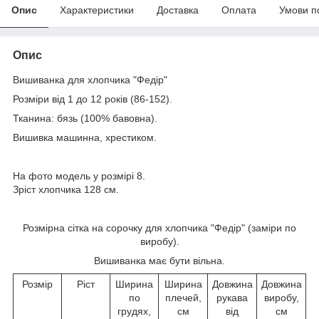
Опис
Характеристики
Доставка
Оплата
Умови п
Опис
Вишиванка для хлопчика "Федір"
Розміри від 1 до 12 років (86-152).
Тканина: бязь (100% бавовна).
Вишивка машинна, хрестиком.
На фото модель у розмірі 8.
Зріст хлопчика 128 см.
Розмірна сітка на сорочку для хлопчика "Федір" (заміри по
виробу).
Вишиванка має бути вільна.
Розмір
Ріст
Ширина
Ширина
Довжина
Довжина
по
плечей,
рукава
виробу,
грудях,
см
від
см