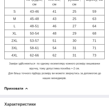
см
см
см
S
43-46
41
25
59
M
45-48
43
25
63
L
48-51
46
27
64
XL
50-54
48
29
68
2XL
53-57
51
30
71
3XL
58-61
54
31
71
4XL
62-66
62
31
73
Заміри здійснюються по одному екземпляру кожного розміру вишиванки
вручну, тому допустима похибка +-2 см.
Для більш точного підбору розміру ви можете звернутись за допомогою до
наших менеджерів.
Приховати
Характеристики