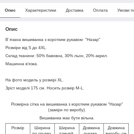
Опис
Характеристики
Доставка
Оплата
Умови п
Опис
В`язана вишиванка з коротким рукавом "Назар"
Розміри від S до 4XL.
Склад тканини: 50% бавовна, 30% льон, 20% акрил.
Машинна в'язка.
На фото модель у розмірі ХL.
Зріст моделі 175 см. Носить розмір M-L.
Розмірна сітка на вишиванка з коротким рукавом "Назар"
(заміри по виробу).
Вишиванка має бути вільна.
Розмір
Ширина
Ширина
Довжина
Довжина
по грудях,
плечей,
рукава ,
виробу, см