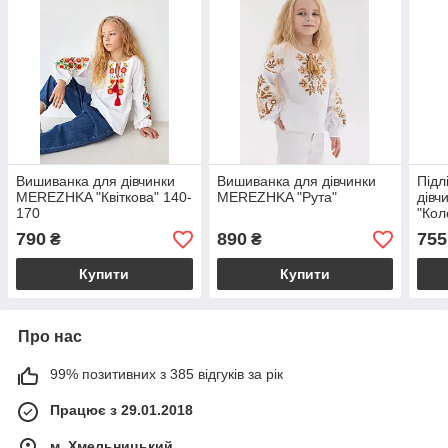
Вишиванка для дівчинки
Вишиванка для дівчинки
Підл
MEREZHKA "Квіткова" 140-
MEREZHKA "Рута"
дів
170
"Кол
790
890
755
₴
₴
Купити
Купити
Про нас
99% позитивних з 385 відгуків за рік
Працює з 29.01.2018
м. Хмельницький