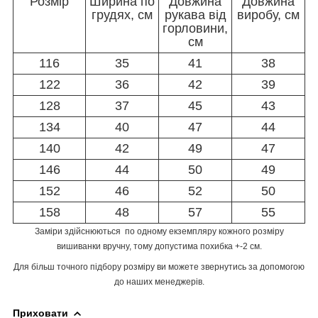
Розмір
Ширина по
Довжина
Довжина
грудях, см
рукава від
виробу, см
горловини,
см
116
35
41
38
122
36
42
39
128
37
45
43
134
40
47
44
140
42
49
47
146
44
50
49
152
46
52
50
158
48
57
55
Заміри здійснюються по одному екземпляру кожного розміру
вишиванки вручну, тому допустима похибка +-2 см.
Для більш точного підбору розміру ви можете звернутись за допомогою
до наших менеджерів.
Приховати