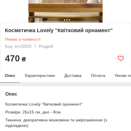
Косметичка Lovely "Квітковий орнамент"
Немає в наявності
Код: sm19020
Роздріб
470
₴
Опис
Характеристики
Доставка
Оплата
Умови п
Опис
Косметичка Lovely "Квітковий орнамент"
Розміри:
26х15 см, дно - 8см.
Тканина: декоративна мішковина та шкірозамінник (з
підкладкою).