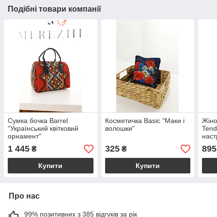
Подібні товари компанії
Сумка бочка Barrel
Косметичка Basic "Маки і
Жіно
"Український квітковий
волошки"
Tend
орнамент"
наст
1 445
325
895
₴
₴
Купити
Купити
Про нас
99% позитивних з 385 відгуків за рік