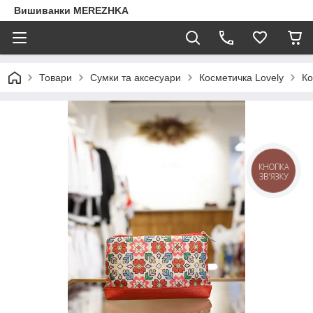
Вишиванки MEREZHKA
Товари
Сумки та аксесуари
Косметичка Lovely
Ко
КНОПКА
ЗВ'ЯЗКУ